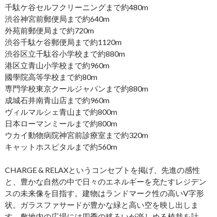
千駄ケ谷セルフクリーニングまで約480m
渋谷神宮前郵便局まで約640m
外苑前郵便局まで約720m
渋谷千駄ケ谷郵便局まで約1120m
渋谷区立千駄谷小学校まで約880m
港区立青山小学校まで約960m
國學院高等学校まで約80m
専門学校東京クールジャパンまで約880m
成城石井南青山店まで約960m
ヴィルマルシェ青山まで約800m
日本ローマンミールまで約800m
ウカイ動物病院神宮前診療室まで約320m
キャットホスピタルまで約560m
CHARGE & RELAXというコンセプトを掲げ、先進の感性
と、豊かな自然の中で日々のエネルギーを充たすレジデン
スの未来像を目指す。建物はランドマーク性の高いV字形
状。ガラスファサードが豊かな緑と高い空を映し出しま
す。敷地内の広場には四季の移ろいが楽しめる植栽を計