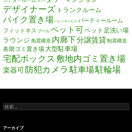
スパ
デザイナーズ
トランクルーム
バイク置き場
パーティールーム
バレーサービス
ペット可
ペット足洗い場
フィットネス
プール
内廊下
分譲賃貸
ラウンジ
免震構造
制震構造
大型駐車場
各階ゴミ置き場
宅配ボックス
敷地内ゴミ置き場
防犯カメラ
駐輪場
駐車場
楽器可
検
索:
アーカイブ