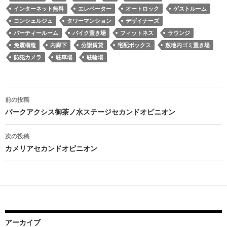
インターネット無料
エレベーター
オートロック
ゲストルーム
コンシェルジュ
タワーマンション
デザイナーズ
パーティールーム
バイク置き場
フィットネス
ラウンジ
免震構造
内廊下
分譲賃貸
宅配ボックス
敷地内ゴミ置き場
防犯カメラ
駐車場
駐輪場
投
前の投稿
稿
パークアクシス御茶ノ水ステージセカンドオピニオン
ナ
次の投稿
ビ
カメリアセカンドオピニオン
ゲ
ー
シ
ョ
アーカイブ