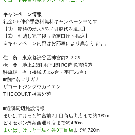
キャンペーン情報
礼金0
＋
仲介手数料無料
キャンペーン中です。
【①．賃料の最大5％／引越代を還元】
【②．引越し完了後→指定口座へ振込】
※キャンペーン内容はお部屋により異なります。
住 所 東京都渋谷区神宮前2-2-39
概 要 地上23階 地下1階 RC造 免震構造
駐車場 有（機械式152台・平面23台）
■物件名フリガナ
ザコートジングウガイエン
THE COURT 神宮外苑
■近隣周辺施設情報
まいばすけっと神宮前2丁目商店街店まで約390m
ビオセボン外苑西通り店まで約490m
まいばすけっと千駄ヶ谷3丁目店
まで約720m