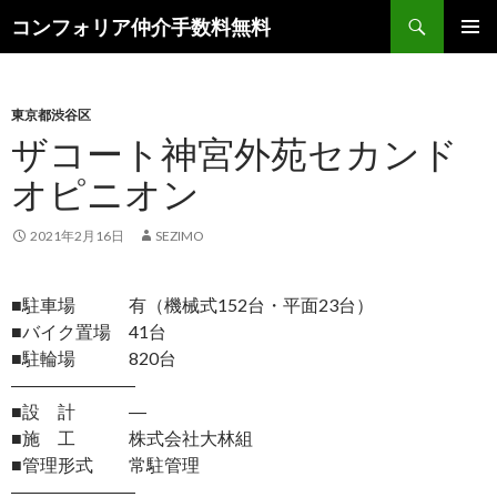
検
コンフォリア仲介手数料無料
索
コ
メインメ
ン
ニュー
テ
ン
東京都渋谷区
ツ
ザコート神宮外苑セカンド
へ
オピニオン
ス
キ
ッ
2021年2月16日
SEZIMO
プ
■駐車場 有（機械式152台・平面23台）
■バイク置場 41台
■駐輪場 820台
―――――――
■設 計 ―
■施 工 株式会社大林組
■管理形式 常駐管理
―――――――