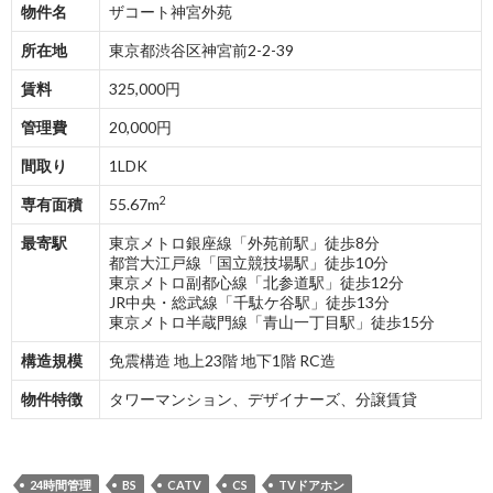
物件名
ザコート神宮外苑
所在地
東京都渋谷区神宮前2-2-39
賃料
325,000円
管理費
20,000円
間取り
1LDK
2
専有面積
55.67m
最寄駅
東京メトロ銀座線「外苑前駅」徒歩8分
都営大江戸線「国立競技場駅」徒歩10分
東京メトロ副都心線「北参道駅」徒歩12分
JR中央・総武線「千駄ケ谷駅」徒歩13分
東京メトロ半蔵門線「青山一丁目駅」徒歩15分
構造規模
免震構造 地上23階 地下1階 RC造
物件特徴
タワーマンション、デザイナーズ、分譲賃貸
24時間管理
BS
CATV
CS
TVドアホン