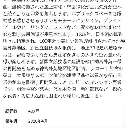
画。建物に施された屋上緑化・壁面緑化が足元の緑が空へ
と続くような印象を創出します。パブリックスペースは躍
動感を感じさせるリボンをモチーフにデザイン。ブライト
プールやヒーリングフォレストなど、豊かな緑に包まれて
心を潤す共用施設が用意されます。1926年、日本初の風致
地区に指定され、100年近く美しい景観が維持されてきた神
宮外苑地区。新国立競技場を眼前に、地上23階建の建物か
らは、都心でありながら見渡すかぎりの大きな空と豊かな
緑が楽しめます。新国立競技場の建設を機に神宮外苑一帯
の再開発を進める神宮外苑地区地区計画。ザ コート 神宮外
苑は、大規模なスポーツ施設の建替促進や緑豊かな都市風
景の創出を目指す再開発エリアで、唯一のマンション事業
です。明治神宮外苑や、代々木公園、新宿御苑など、都心
を代表する広大な緑に囲まれた場所に誕生します。
総戸数
409戸
築年月
2020年4月