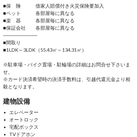
■保 険 借家人賠償付き火災保険要加入
■ペット 各部屋毎に異なる
■楽 器 各部屋毎に異なる
■保証会社 各部屋毎に異なる
―――――――
■間取り
■1LDK～3LDK（55.43㎡～134.31㎡）
※駐車場・バイク置場・駐輪場の詳細はお問合せ下さいま
せ。
※カード決済希望時の決済手数料は、引越代還元金より相
殺となります。
建物設備
エレベーター
オートロック
宅配ボックス
TVドアホン