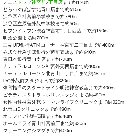
ミニストップ神宮前2丁目店
まで約190m
どらっぐぱぱす北青山店まで約610m
渋谷区立神宮前小学校まで約790m
渋谷区立原宿外苑中学校まで約50m
セブンイレブン渋谷神宮前2丁目西店まで約150m
明治公園まで約700m
三菱UFJ銀行ATMコーナー神宮前二丁目まで約480m
株式会社みずほ銀行外苑前支店まで約640m
東日本銀行青山支店まで約720m
ナチュラルローソン神宮外苑西店まで約400m
ナチュラルローソン北青山二丁目店まで約480m
IYC外苑前スタジオまで約320m
体育指導のスタートライン明治神宮教室まで約400m
ピラティス＆トランポリンスタジオまで約480m
女性内科神宮外苑ウーマンライフクリニックまで約320m
北青山Dクリニックまで約480m
オリンピア眼科病院まで約640m
ホームドライ青山神宮前店まで約320m
クリーニングシマダまで約400m