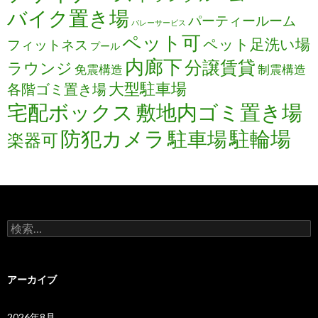
バイク置き場
パーティールーム
バレーサービス
ペット可
ペット足洗い場
フィットネス
プール
内廊下
分譲賃貸
ラウンジ
免震構造
制震構造
大型駐車場
各階ゴミ置き場
宅配ボックス
敷地内ゴミ置き場
防犯カメラ
駐輪場
駐車場
楽器可
検
索:
アーカイブ
2026年8月