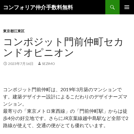
検
コンフォリア仲介手数料無料
索
コ
メインメ
ン
ニュー
テ
ン
東京都江東区
ツ
コンポジット門前仲町セカ
へ
ンドオピニオン
ス
キ
ッ
2023年7月16日
SEZIMO
プ
コンポジット門前仲町は、2019年3月築のマンションで
す。建築デザイナー設計によるこだわりのデザイナーズマ
ンション。
最寄りの「東京メトロ東西線」の「門前仲町駅」からは徒
歩4分の好立地です。さらにJR京葉線越中島駅など全部で2
路線が使えて、交通の便がとても優れています。