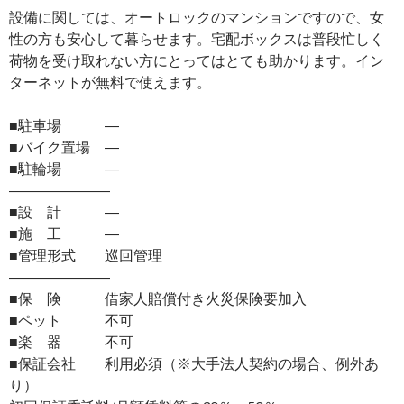
設備に関しては、オートロックのマンションですので、女
性の方も安心して暮らせます。宅配ボックスは普段忙しく
荷物を受け取れない方にとってはとても助かります。イン
ターネットが無料で使えます。
■駐車場 ―
■バイク置場 ―
■駐輪場 ―
―――――――
■設 計 ―
■施 工 ―
■管理形式 巡回管理
―――――――
■保 険 借家人賠償付き火災保険要加入
■ペット 不可
■楽 器 不可
■保証会社 利用必須（※大手法人契約の場合、例外あ
り）