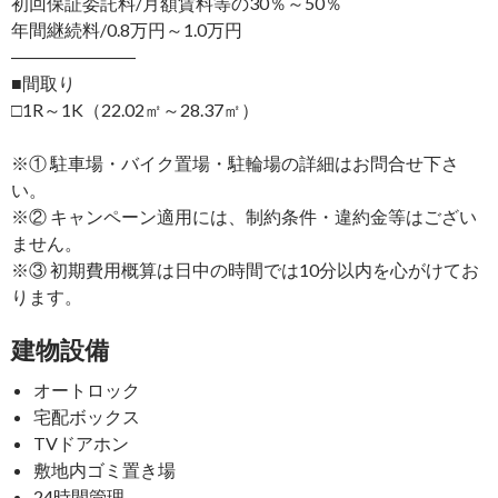
初回保証委託料/月額賃料等の30％～50％
年間継続料/0.8万円～1.0万円
―――――――
■間取り
□1R～1K（22.02㎡～28.37㎡）
※① 駐車場・バイク置場・駐輪場の詳細はお問合せ下さ
い。
※② キャンペーン適用には、制約条件・違約金等はござい
ません。
※③ 初期費用概算は日中の時間では10分以内を心がけてお
ります。
建物設備
オートロック
宅配ボックス
TVドアホン
敷地内ゴミ置き場
24時間管理