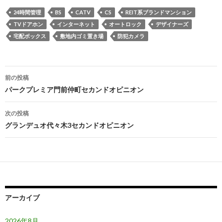
24時間管理
BS
CATV
CS
REIT系ブランドマンション
TVドアホン
インターネット
オートロック
デザイナーズ
宅配ボックス
敷地内ゴミ置き場
防犯カメラ
投
前の投稿
稿
パークプレミア門前仲町セカンドオピニオン
ナ
次の投稿
ビ
グランデュオ代々木3セカンドオピニオン
ゲ
ー
シ
ョ
アーカイブ
ン
2026年8月