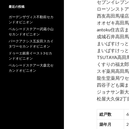
セブンイレブン
最近の投稿
ローソンストア
西友高田馬場店
ガーデンザヴィス不動前セカ
ンドオピニオン
オオゼキ高田馬
ベルシードステアー武蔵小山
antoku住吉店
セカンドオピニオン
成城石井高田馬
パークアクシス五反田スカイ
まいばすけっと
タワーセカンドオピニオン
まいばすけっと
ドゥーエ銀座イースト3セカ
TSUTAYA高
ンドオピニオン
くすりの福太郎
ベルシードステアー大森北セ
カンドオピニオン
スギ薬局高田馬
龍生堂薬局ワセ
四谷子ども園ま
ジョナサン新大
松屋大久保2丁目
総戸数
築年月