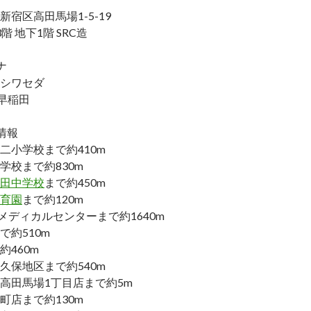
宿区高田馬場1-5-19
階 地下1階 SRC造
ナ
シワセダ
西早稲田
情報
二小学校まで約410m
学校まで約830m
田中学校
まで約450m
育園
まで約120m
メディカルセンターまで約1640m
で約510m
460m
久保地区まで約540m
高田馬場1丁目店まで約5m
町店まで約130m