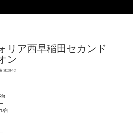
ォリア西早稲田セカンド
オン
SEZIMO
5台
―
0台
―
―