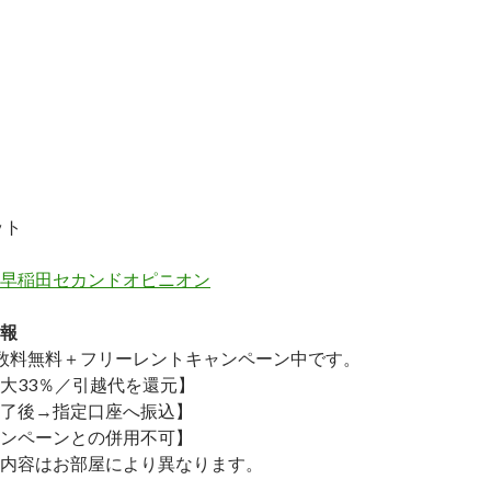
ット
早稲田セカンドオピニオン
報
数料無料
＋
フリーレント
キャンペーン中です。
大33％／引越代を還元】
了後→指定口座へ振込】
ンペーンとの併用不可】
内容はお部屋により異なります。