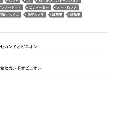
S
CATV
CS
REIT系ブランドマンション
インターネット
エレベーター
オートロック
宅配ボックス
防犯カメラ
駐車場
駐輪場
セカンドオピニオン
合セカンドオピニオン