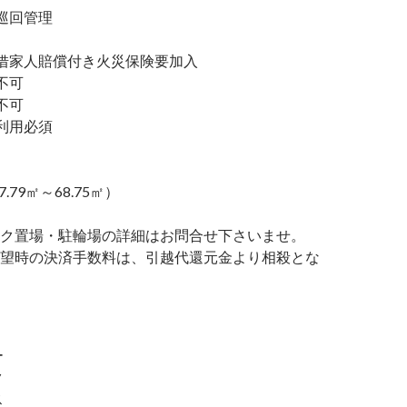
巡回管理
家人賠償付き火災保険要加入
不可
不可
利用必須
7.79㎡～68.75㎡）
ク置場・駐輪場の詳細はお問合せ下さいませ。
望時の決済手数料は、引越代還元金より相殺とな
ー
ク
ス