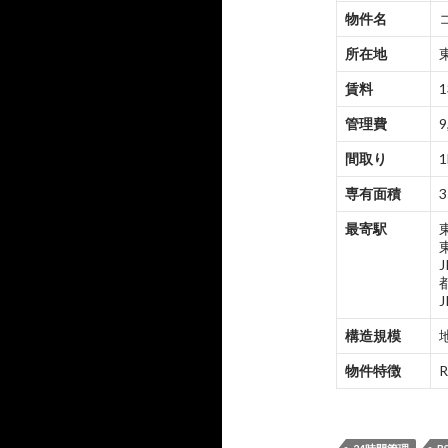
物件名
所在地
賃料
1
管理費
9
間取り
1
専有面積
3
最寄駅
構造規模
物件特徴