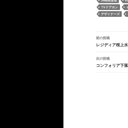
24時間管理
B
TVドアホン
デザイナーズ
投
前の投稿
稿
レジディア桜上水
ナ
次の投稿
ビ
コンフォリア下落
ゲ
ー
シ
ョ
ン