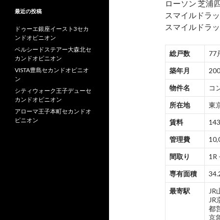
ローソン 芝浦四
最近の投稿
スマイルドラッ
スマイルドラッ
ドゥーエ銀座イースト3セカ
ンドオピニオン
ベルシードステアー大森北セ
総戸数
77
カンドオピニオン
VISTA豊島セカンドオピニオ
築年月
20
ン
物件名
コ
シティウォーク王子デューセ
カンドオピニオン
所在地
東京
アローマ王子本町セカンドオ
ピニオン
賃料
143
管理費
10,
間取り
1R 
専有面積
34.
最寄駅
J
J
都
京