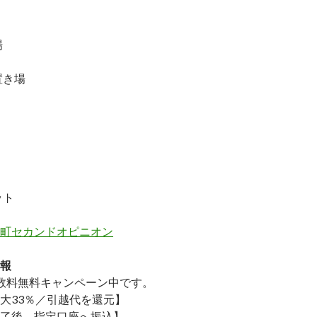
場
置き場
ット
町セカンドオピニオン
報
数料無料
キャンペーン中です。
大33％／引越代を還元】
了後→指定口座へ振込】