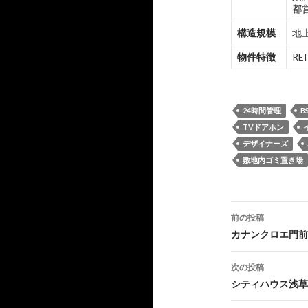
都
構造規模
地上
物件特徴
R
24時間管理
B
TVドアホン
デザイナーズ
敷地内ゴミ置き場
投
前の投稿
稿
カナンクロエ門前
ナ
次の投稿
ビ
シティハウス浅草