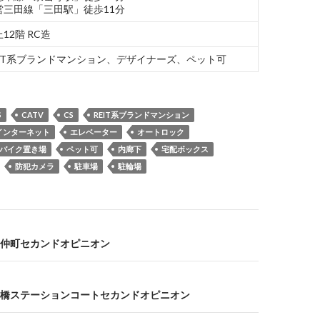
営三田線「三田駅」徒歩11分
12階 RC造
EIT系ブランドマンション、デザイナーズ、ペット可
S
CATV
CS
REIT系ブランドマンション
インターネット
エレベーター
オートロック
バイク置き場
ペット可
内廊下
宅配ボックス
防犯カメラ
駐車場
駐輪場
仲町セカンドオピニオン
橋ステーションコートセカンドオピニオン