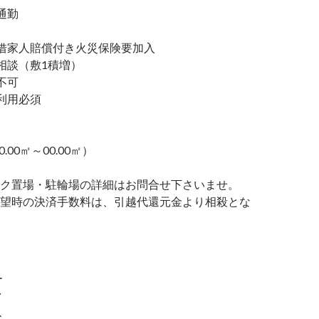
通勤
家人賠償付き火災保険要加入
談（敷1積増）
不可
利用必須
0.00㎡～00.00㎡）
ク置場・駐輪場の詳細はお問合せ下さいませ。
望時の決済手数料は、引越代還元金より相殺とな
ー
ク
ス