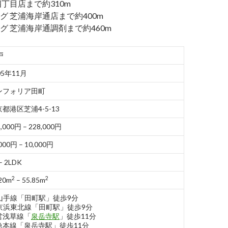
丁目店まで約310m
グ 芝浦海岸通店まで約400m
グ 芝浦海岸通調剤まで約460m
戸
05年11月
ンフォリア田町
都港区芝浦4-5-13
,000円 – 228,000円
000円 – 10,000円
– 2LDK
2
2
20m
– 55.85m
R山手線「田町駅」徒歩9分
R京浜東北線「田町駅」徒歩9分
営浅草線「
泉岳寺駅
」徒歩11分
急本線「泉岳寺駅」徒歩11分