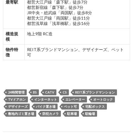
最寄駅
都営大江戸線「森下駅」徒歩7分
都営新宿線「森下駅」徒歩7分
JR中央・総武線「両国駅」徒歩8分
都営大江戸線「両国駅」徒歩11分
都営浅草線「浅草橋駅」徒歩16分
構造規
地上9階 RC造
模
物件特
REIT系ブランドマンション、デザイナーズ、ペット
徴
可
24時間管理
BS
CATV
CS
REIT系ブランドマンション
TVドアホン
インターネット
エレベーター
オートロック
デザイナーズ
バイク置き場
ペット可
宅配ボックス
敷地内ゴミ置き場
防犯カメラ
駐車場
駐輪場