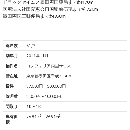
ドラッグセイムス墨田両国薬局まで約470m
医療法人社団愛恵会両国駅前病院まで約720m
墨田両国三郵便局まで約350m
総戸数
61戸
築年月
2011年11月
物件名
コンフォリア両国サウス
所在地
東京都墨田区千歳2-14-8
賃料
97,000円 – 103,000円
管理費
8,000円 – 10,000円
間取り
1K – 1K
2
2
専有面
26.84m
– 26.91m
積