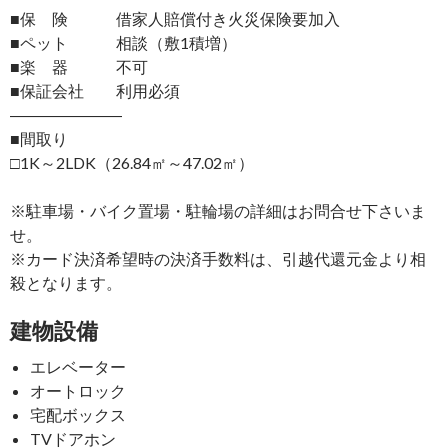
■保 険 借家人賠償付き火災保険要加入
■ペット 相談（敷1積増）
■楽 器 不可
■保証会社 利用必須
―――――――
■間取り
□1K～2LDK（26.84㎡～47.02㎡）
※駐車場・バイク置場・駐輪場の詳細はお問合せ下さいま
せ。
※カード決済希望時の決済手数料は、引越代還元金より相
殺となります。
建物設備
エレベーター
オートロック
宅配ボックス
TVドアホン