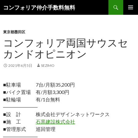
検
コンフォリア仲介手数料無料
索
コ
メインメ
ン
ニュー
テ
ン
東京都墨田区
ツ
コンフォリア両国サウスセ
へ
カンドオピニオン
ス
キ
ッ
2021年6月5日
SEZIMO
プ
■駐車場 7台/月額35,200円
■バイク置場 有/月額3,300円
■駐輪場 有/1台無料
―――――――
■設 計 株式会社デザインネットワークス
■施 工
石黒建設株式会社
■管理形式 巡回管理
―――――――