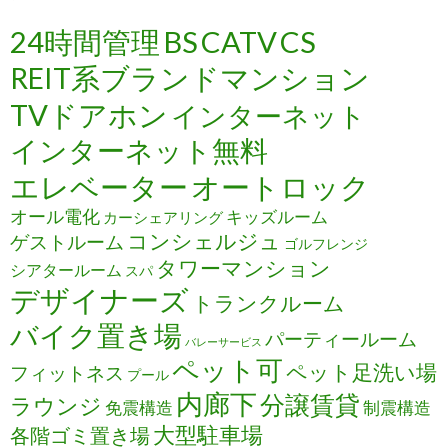
24時間管理
BS
CATV
CS
REIT系ブランドマンション
TVドアホン
インターネット
インターネット無料
エレベーター
オートロック
オール電化
キッズルーム
カーシェアリング
コンシェルジュ
ゲストルーム
ゴルフレンジ
タワーマンション
シアタールーム
スパ
デザイナーズ
トランクルーム
バイク置き場
パーティールーム
バレーサービス
ペット可
ペット足洗い場
フィットネス
プール
内廊下
分譲賃貸
ラウンジ
免震構造
制震構造
大型駐車場
各階ゴミ置き場