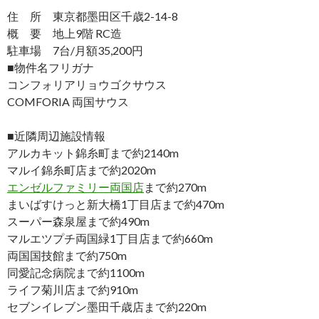
住 所 東京都墨田区千歳2-14-8
概 要 地上9階 RC造
駐車場 7台/月額35,200円
■物件名フリガナ
コンフォリアリョウゴクサウス
COMFORIA 両国サウス
■近隣周辺施設情報
アルカキット錦糸町まで約2140m
マルイ錦糸町店まで約2020m
エンゼルファミリー両国店
まで約270m
まいばすけっと新大橋1丁目店まで約470m
スーパー森泉屋まで約490m
マルエツプチ両国緑1丁目店まで約660m
両国国技館まで約750m
同愛記念病院まで約1100m
ライフ菊川店まで約910m
セブンイレブン墨田千歳店まで約220m