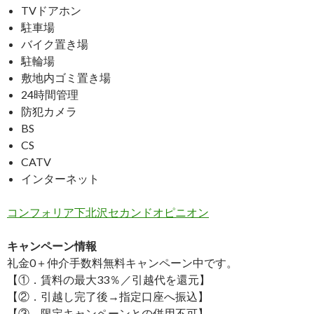
TVドアホン
駐車場
バイク置き場
駐輪場
敷地内ゴミ置き場
24時間管理
防犯カメラ
BS
CS
CATV
インターネット
コンフォリア下北沢セカンドオピニオン
キャンペーン情報
礼金0
＋
仲介手数料無料
キャンペーン中です。
【①．賃料の最大33％／引越代を還元】
【②．引越し完了後→指定口座へ振込】
【③．限定キャンペーンとの併用不可】