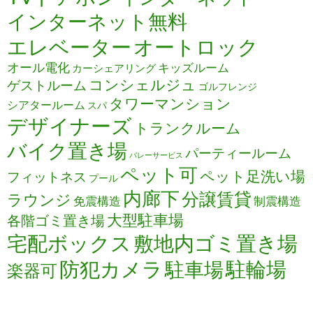
インターネット無料
エレベーター
オートロック
オール電化
キッズルーム
カーシェアリング
コンシェルジュ
ゲストルーム
ゴルフレンジ
タワーマンション
シアタールーム
スパ
デザイナーズ
トランクルーム
バイク置き場
パーティールーム
バレーサービス
ペット可
ペット足洗い場
フィットネス
プール
内廊下
分譲賃貸
ラウンジ
免震構造
制震構造
大型駐車場
各階ゴミ置き場
宅配ボックス
敷地内ゴミ置き場
防犯カメラ
駐輪場
駐車場
楽器可