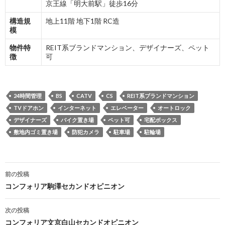
京王線「明大前駅」徒歩16分
構造規
地上11階 地下1階 RC造
模
物件特
REIT系ブランドマンション、デザイナーズ、ペット
徴
可
24時間管理
BS
CATV
CS
REIT系ブランドマンション
TVドアホン
インターネット
エレベーター
オートロック
デザイナーズ
バイク置き場
ペット可
宅配ボックス
敷地内ゴミ置き場
防犯カメラ
駐車場
駐輪場
投
前の投稿
稿
コンフォリア駒澤セカンドオピニオン
ナ
次の投稿
ビ
コンフォリア文京白山セカンドオピニオン