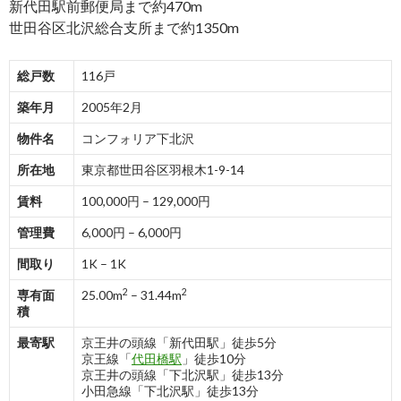
新代田駅前郵便局まで約470m
世田谷区北沢総合支所まで約1350m
総戸数
116戸
築年月
2005年2月
物件名
コンフォリア下北沢
所在地
東京都世田谷区羽根木1-9-14
賃料
100,000円 – 129,000円
管理費
6,000円 – 6,000円
間取り
1K – 1K
2
2
専有面
25.00m
– 31.44m
積
最寄駅
京王井の頭線「新代田駅」徒歩5分
京王線「
代田橋駅
」徒歩10分
京王井の頭線「下北沢駅」徒歩13分
小田急線「下北沢駅」徒歩13分