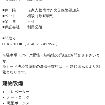
―――――――
■保 険 借家人賠償付き火災保険要加入
■ペット 相談（敷1積増）
■楽 器 不可
■保証会社 利用必須
―――――――
■間取り
□1K～1LDK（28.48㎡～41.95㎡）
※駐車場・バイク置場・駐輪場の詳細はお問合せ下さいま
せ。
※カード決済希望時の決済手数料は、引越代還元金より相
殺となります。
建物設備
エレベーター
オートロック
宅配ボックス