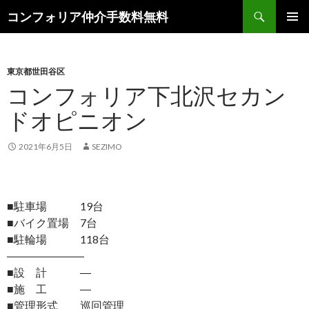
検
コンフォリア仲介手数料無料
索
コ
メインメ
ン
ニュー
テ
ン
東京都世田谷区
ツ
コンフォリア下北沢セカン
へ
ドオピニオン
ス
キ
ッ
2021年6月5日
SEZIMO
プ
■駐車場 19台
■バイク置場 7台
■駐輪場 118台
―――――――
■設 計 ―
■施 工 ―
■管理形式 巡回管理