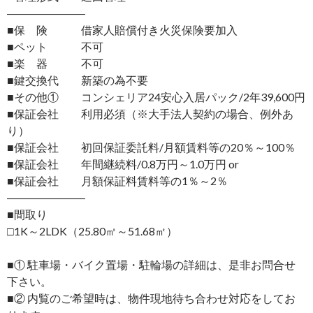
―――――――
■保 険 借家人賠償付き火災保険要加入
■ペット 不可
■楽 器 不可
■鍵交換代 新築の為不要
■その他① コンシェリア24安心入居パック/2年39,600円
■保証会社 利用必須（※大手法人契約の場合、例外あ
り）
■保証会社 初回保証委託料/月額賃料等の20％～100％
■保証会社 年間継続料/0.8万円～1.0万円 or
■保証会社 月額保証料賃料等の1％～2％
―――――――
■間取り
□1K～2LDK（25.80㎡～51.68㎡）
■① 駐車場・バイク置場・駐輪場の詳細は、是非お問合せ
下さい。
■② 内覧のご希望時は、物件現地待ち合わせ対応をしてお