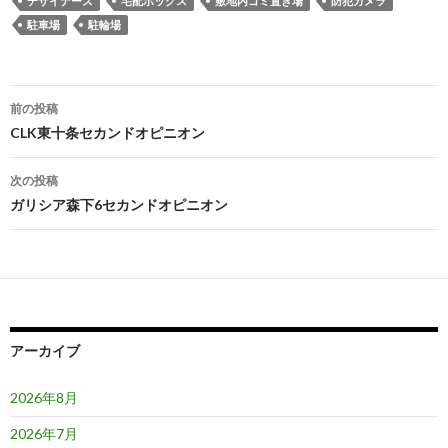
デザイナーズ
宅配ボックス
敷地内ゴミ置き場
防犯カメラ
駐車場
駐輪場
投
前の投稿
稿
CLK東十条セカンドオピニオン
ナ
次の投稿
ビ
ガリシア森下6セカンドオピニオン
ゲ
ー
シ
ョ
アーカイブ
ン
2026年8月
2026年7月