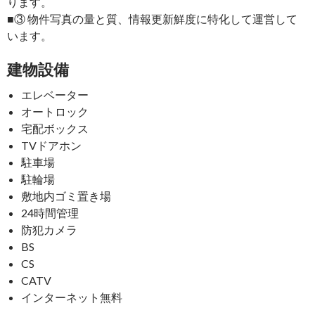
ります。
■③ 物件写真の量と質、情報更新鮮度に特化して運営して
います。
建物設備
エレベーター
オートロック
宅配ボックス
TVドアホン
駐車場
駐輪場
敷地内ゴミ置き場
24時間管理
防犯カメラ
BS
CS
CATV
インターネット無料