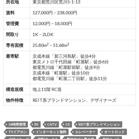
所在地
東京都荒川区荒川5-1-13
賃料
127,000円 – 238,000円
管理費
12,000円 – 18,000円
間取り
1K – 2LDK
2
2
専有面積
25.80m
– 51.68m
最寄駅
京成本線「新三河島駅」徒歩4分
東京メトロ千代田線「町屋駅」徒歩6分
都電荒川線「町屋駅前駅」徒歩9分
京成本線「町屋駅」徒歩10分
都電荒川線「町屋二丁目駅」徒歩11分
構造規模
地上11階 RC造
物件特徴
REIT系ブランドマンション、デザイナーズ
24時間管理
BS
CATV
CS
REIT系ブランドマンション
TVドアホン
インターネット無料
エレベーター
オートロック