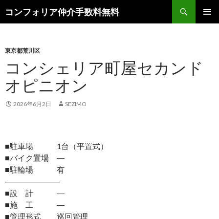
検
コンフォリア仲介手数料無料
索
コ
メインメ
ン
ニュー
テ
ン
東京都荒川区
ツ
コンシェリア町屋セカンド
へ
オピニオン
ス
キ
ッ
2026年6月2日
SEZIMO
プ
■駐車場 1台（平置式）
■バイク置場 ―
■駐輪場 有
―――――――
■設 計 ―
■施 工 ―
■管理形式 巡回管理