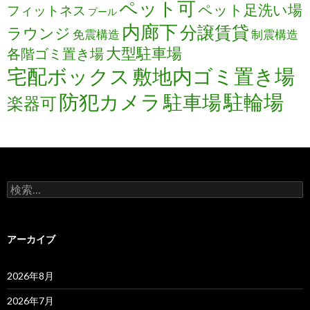
ペット可
ペット足洗い場
フィットネス
プール
内廊下
分譲賃貸
ラウンジ
免震構造
制震構造
大型駐車場
各階ゴミ置き場
宅配ボックス
敷地内ゴミ置き場
防犯カメラ
駐輪場
駐車場
楽器可
検
索:
アーカイブ
2026年8月
2026年7月