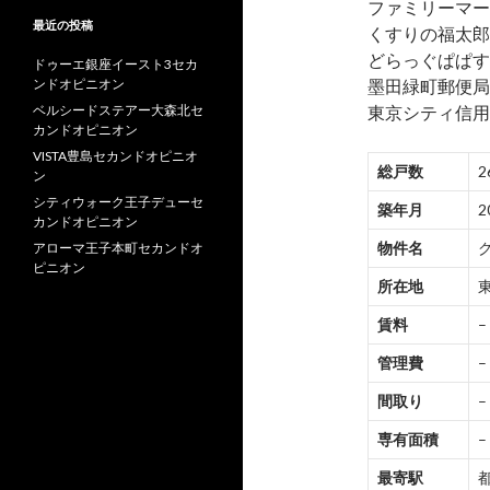
ファミリーマー
最近の投稿
くすりの福太郎
どらっぐぱぱす
ドゥーエ銀座イースト3セカ
ンドオピニオン
墨田緑町郵便局
ベルシードステアー大森北セ
東京シティ信用
カンドオピニオン
VISTA豊島セカンドオピニオ
総戸数
2
ン
シティウォーク王子デューセ
築年月
2
カンドオピニオン
物件名
アローマ王子本町セカンドオ
ピニオン
所在地
賃料
–
管理費
–
間取り
–
専有面積
–
最寄駅