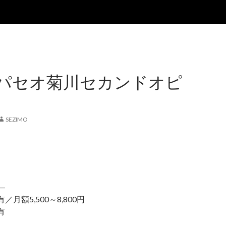
パセオ菊川セカンドオピ
SEZIMO
―
月額5,500～8,800円
有