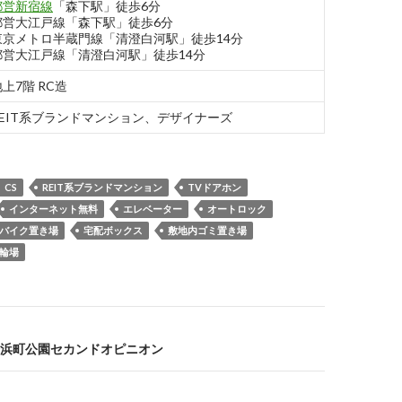
都営新宿線
「森下駅」徒歩6分
都営大江戸線「森下駅」徒歩6分
東京メトロ半蔵門線「清澄白河駅」徒歩14分
都営大江戸線「清澄白河駅」徒歩14分
上7階 RC造
REIT系ブランドマンション、デザイナーズ
CS
REIT系ブランドマンション
TVドアホン
インターネット無料
エレベーター
オートロック
バイク置き場
宅配ボックス
敷地内ゴミ置き場
輪場
浜町公園セカンドオピニオン