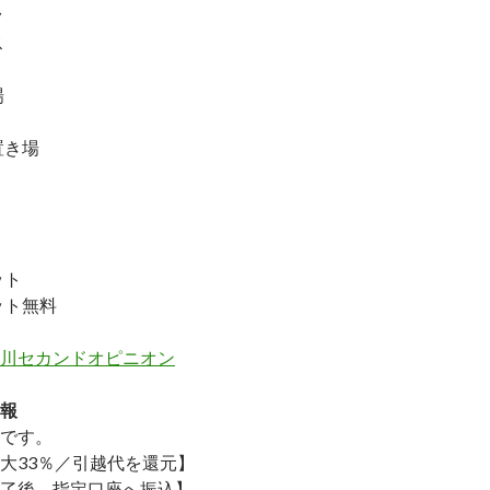
ク
ス
場
置き場
ット
ット無料
川セカンドオピニオン
報
です。
大33％／引越代を還元】
了後→指定口座へ振込】