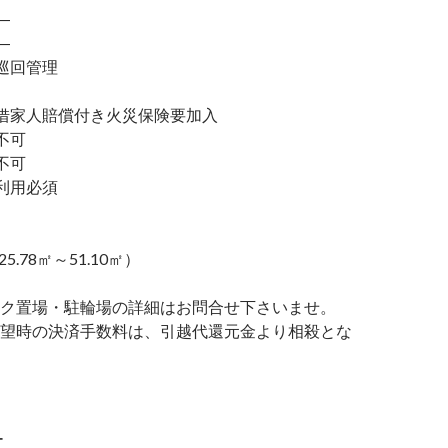
―
―
巡回管理
家人賠償付き火災保険要加入
不可
不可
利用必須
25.78㎡～51.10㎡）
ク置場・駐輪場の詳細はお問合せ下さいませ。
望時の決済手数料は、引越代還元金より相殺とな
ー