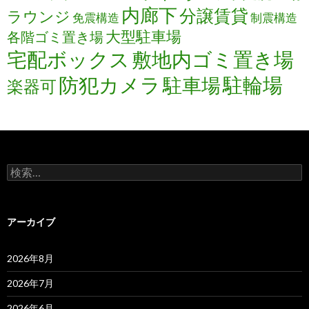
内廊下
分譲賃貸
ラウンジ
免震構造
制震構造
大型駐車場
各階ゴミ置き場
宅配ボックス
敷地内ゴミ置き場
防犯カメラ
駐輪場
駐車場
楽器可
検
索:
アーカイブ
2026年8月
2026年7月
2026年6月