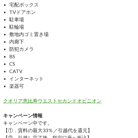
宅配ボックス
TVドアホン
駐車場
駐輪場
敷地内ゴミ置き場
内廊下
防犯カメラ
BS
CS
CATV
インターネット
楽器可
クオリア恵比寿ウエストセカンドオピニオン
キャンペーン情報
キャンペーン中です。
【①．賃料の最大33％／引越代を還元】
【②．引越し完了後→指定口座へ振込】