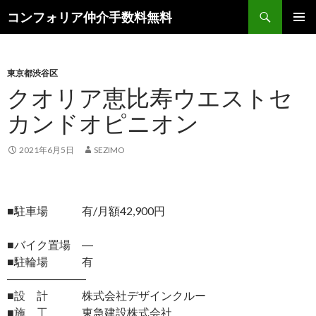
検
コンフォリア仲介手数料無料
索
コ
メインメ
ン
ニュー
テ
ン
東京都渋谷区
ツ
クオリア恵比寿ウエストセ
へ
カンドオピニオン
ス
キ
ッ
2021年6月5日
SEZIMO
プ
■駐車場 有/月額42,900円
■バイク置場 ―
■駐輪場 有
―――――――
■設 計 株式会社デザインクルー
■施 工 東急建設株式会社