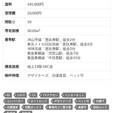
賃料
145,000円
管理費
10,000円
間取り
1K
2
専有面積
30.05m
最寄駅
JR山手線「恵比寿駅」徒歩2分
東京メトロ日比谷線「恵比寿駅」徒歩2分
JR埼京線「恵比寿駅」徒歩2分
東急東横線「代官山駅」徒歩7分
東急東横線「中目黒駅」徒歩15分
構造規模
地上13階 SRC造
物件特徴
デザイナーズ、分譲賃貸、ペット可
BS
CATV
CS
TVドアホン
インターネット
エレベーター
オートロック
デザイナーズ
ペット可
内廊下
分譲賃貸
宅配ボックス
敷地内ゴミ置き場
楽器可
防犯カメラ