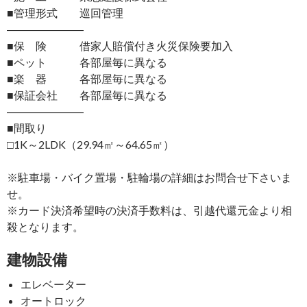
■管理形式 巡回管理
―――――――
■保 険 借家人賠償付き火災保険要加入
■ペット 各部屋毎に異なる
■楽 器 各部屋毎に異なる
■保証会社 各部屋毎に異なる
―――――――
■間取り
□1K～2LDK（29.94㎡～64.65㎡）
※駐車場・バイク置場・駐輪場の詳細はお問合せ下さいま
せ。
※カード決済希望時の決済手数料は、引越代還元金より相
殺となります。
建物設備
エレベーター
オートロック