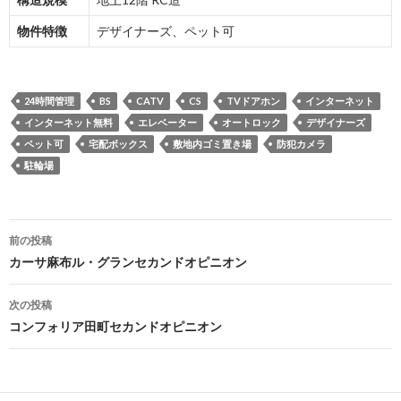
物件特徴
デザイナーズ、ペット可
24時間管理
BS
CATV
CS
TVドアホン
インターネット
インターネット無料
エレベーター
オートロック
デザイナーズ
ペット可
宅配ボックス
敷地内ゴミ置き場
防犯カメラ
駐輪場
投
前の投稿
稿
カーサ麻布ル・グランセカンドオピニオン
ナ
次の投稿
ビ
コンフォリア田町セカンドオピニオン
ゲ
ー