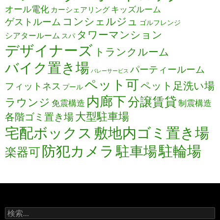
オール電化
キッズルーム
カーシェアリング
コンシェルジュ
ゲストルーム
ゴルフレンジ
タワーマンション
シアタールーム
スパ
デザイナーズ
トランクルーム
バイク置き場
パーティールーム
バレーサービス
ペット可
ペット足洗い場
フィットネス
プール
内廊下
分譲賃貸
ラウンジ
免震構造
制震構造
大型駐車場
各階ゴミ置き場
宅配ボックス
敷地内ゴミ置き場
防犯カメラ
駐輪場
駐車場
楽器可
検
索: