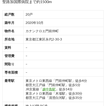
聖路加国際病院まで約1500m
総戸数
20戸
築年月
2020年10月
物件名
カナンクロエ門前仲町
所在地
東京都江東区永代2-30-3
賃料
–
管理費
–
間取り
–
専有面積
–
最寄駅
東京メトロ東西線「門前仲町駅」徒歩4分
都営大江戸線「門前仲町駅」徒歩5分
JR京葉線「
越中島駅
」徒歩14分
東京メトロ東西線「木場駅」徒歩30分
都営大江戸線「清澄白河駅」徒歩35分
構造規模
地上12階 RC造