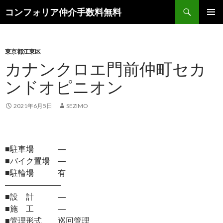
検
コンフォリア仲介手数料無料
索
コ
メインメ
ン
ニュー
テ
ン
東京都江東区
ツ
カナンクロエ門前仲町セカ
へ
ンドオピニオン
ス
キ
ッ
2021年6月5日
SEZIMO
プ
■駐車場 ―
■バイク置場 ―
■駐輪場 有
―――――――
■設 計 ―
■施 工 ―
■管理形式 巡回管理