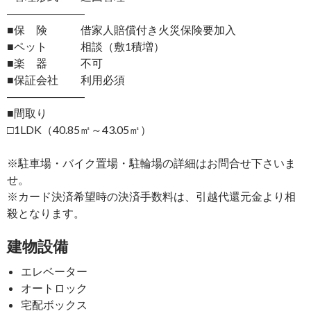
―――――――
■保 険 借家人賠償付き火災保険要加入
■ペット 相談（敷1積増）
■楽 器 不可
■保証会社 利用必須
―――――――
■間取り
□1LDK（40.85㎡～43.05㎡）
※駐車場・バイク置場・駐輪場の詳細はお問合せ下さいま
せ。
※カード決済希望時の決済手数料は、引越代還元金より相
殺となります。
建物設備
エレベーター
オートロック
宅配ボックス