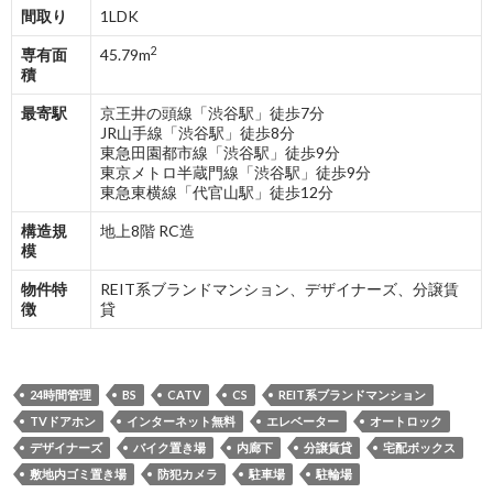
間取り
1LDK
2
専有面
45.79m
積
最寄駅
京王井の頭線「渋谷駅」徒歩7分
JR山手線「渋谷駅」徒歩8分
東急田園都市線「渋谷駅」徒歩9分
東京メトロ半蔵門線「渋谷駅」徒歩9分
東急東横線「代官山駅」徒歩12分
構造規
地上8階 RC造
模
物件特
REIT系ブランドマンション、デザイナーズ、分譲賃
徴
貸
24時間管理
BS
CATV
CS
REIT系ブランドマンション
TVドアホン
インターネット無料
エレベーター
オートロック
デザイナーズ
バイク置き場
内廊下
分譲賃貸
宅配ボックス
敷地内ゴミ置き場
防犯カメラ
駐車場
駐輪場