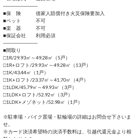
―――――――
■保 険 借家人賠償付き火災保険要加入
■ペット 不可
■楽 器 不可
■保証会社 利用必須
―――――――
■間取り
□1R/29.93㎡～49.28㎡（5戸）
□1R+ロフト/29.93㎡～49.28㎡（13戸）
□1K/43.44㎡（1戸）
□1K+ロフト/23.37㎡～41.70㎡（4戸）
□1LDK/45.79㎡～49.93㎡（3戸）
□1LDK+ロフト/52.92㎡（3戸）
□1LDK+メゾネット/52.98㎡（1戸）
※駐車場・バイク置場・駐輪場の詳細はお問合せ下さいま
せ。
※カード決済希望時の決済手数料は、引越代還元金より相