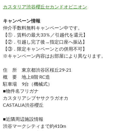
カスタリア渋谷櫻丘セカンドオピニオン
キャンペーン情報
仲介手数料無料
キャンペーン中です。
【①．賃料の最大33％／引越代を還元】
【②．引越し完了後→指定口座へ振込】
【③．限定キャンペーンとの併用不可】
※キャンペーン内容はお部屋により異なります。
住 所 東京都渋谷区桜丘29-21
概 要 地上8階 RC造
駐車場 9台（機械式）
■物件名フリガナ
カスタリアシブヤサクラガオカ
CASTALIA渋谷櫻丘
■近隣周辺施設情報
渋谷マークシティまで約410m