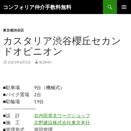
検
コンフォリア仲介手数料無料
索
コ
メインメ
ン
ニュー
テ
ン
東京都渋谷区
ツ
カスタリア渋谷櫻丘セカン
へ
ドオピニオン
ス
キ
ッ
2021年6月5日
SEZIMO
プ
■駐車場 9台（機械式）
■バイク置場 2台
■駐輪場 19台
―――――――
■設 計
谷内田章夫ワークショップ
■施 工
北野建設株式会社東京本社
■管理形式 巡回管理