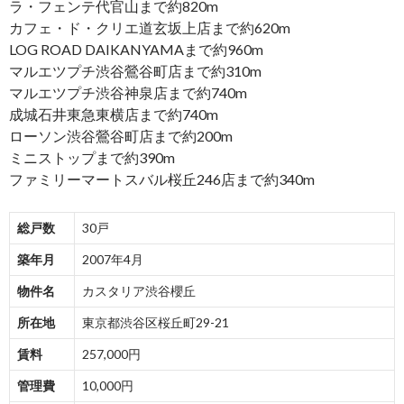
ラ・フェンテ代官山まで約820m
カフェ・ド・クリエ道玄坂上店まで約620m
LOG ROAD DAIKANYAMAまで約960m
マルエツプチ渋谷鶯谷町店まで約310m
マルエツプチ渋谷神泉店まで約740m
成城石井東急東横店まで約740m
ローソン渋谷鶯谷町店まで約200m
ミニストップまで約390m
ファミリーマートスバル桜丘246店まで約340m
総戸数
30戸
築年月
2007年4月
物件名
カスタリア渋谷櫻丘
所在地
東京都渋谷区桜丘町29-21
賃料
257,000円
管理費
10,000円