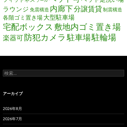
プール
内廊下
分譲賃貸
ラウンジ
免震構造
制震構造
大型駐車場
各階ゴミ置き場
宅配ボックス
敷地内ゴミ置き場
防犯カメラ
駐輪場
駐車場
楽器可
検
索:
アーカイブ
2026年8月
2026年7月