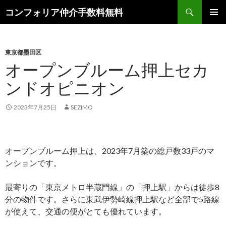
検
コンフォリア仲介手数料無料
索
コ
メインメ
ン
ニュー
テ
ン
東京都墨田区
ツ
オープンブルーム押上セカ
へ
ンドオピニオン
ス
キ
ッ
2023年7月25日
SEZIMO
プ
オープンブルーム押上は、2023年7月築の総戸数33戸のマ
ンションです。
最寄りの「東京メトロ半蔵門線」の「押上駅」からは徒歩8
分の物件です。さらに東武伊勢崎線押上駅など全部で5路線
が使えて、交通の便がとても優れています。