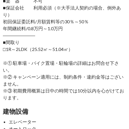
■楽 器 不可
■保証会社 利用必須（※大手法人契約の場合、例外あ
り）
初回保証委託料/月額賃料等の30％～50％
年間継続料/0.8万円～1.0万円
―――――――
■間取り
□1R～2LDK（25.52㎡～51.04㎡）
※① 駐車場・バイク置場・駐輪場の詳細はお問合せ下さ
い。
※② キャンペーン適用には、制約条件・違約金等はござい
ません。
※③ 初期費用概算は日中の時間では10分以内を心がけてお
ります。
建物設備
エレベーター
オートロック