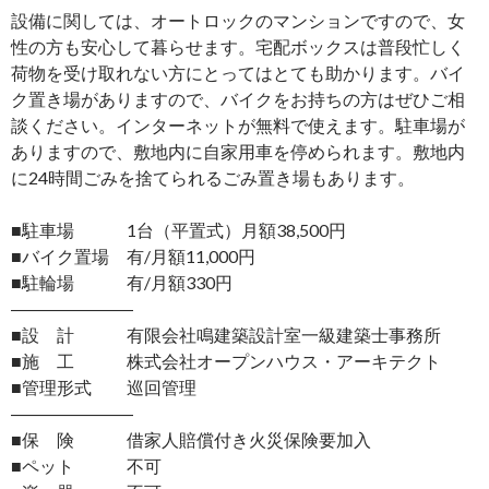
設備に関しては、オートロックのマンションですので、女
性の方も安心して暮らせます。宅配ボックスは普段忙しく
荷物を受け取れない方にとってはとても助かります。バイ
ク置き場がありますので、バイクをお持ちの方はぜひご相
談ください。インターネットが無料で使えます。駐車場が
ありますので、敷地内に自家用車を停められます。敷地内
に24時間ごみを捨てられるごみ置き場もあります。
■駐車場 1台（平置式）月額38,500円
■バイク置場 有/月額11,000円
■駐輪場 有/月額330円
―――――――
■設 計 有限会社鳴建築設計室一級建築士事務所
■施 工 株式会社オープンハウス・アーキテクト
■管理形式 巡回管理
―――――――
■保 険 借家人賠償付き火災保険要加入
■ペット 不可