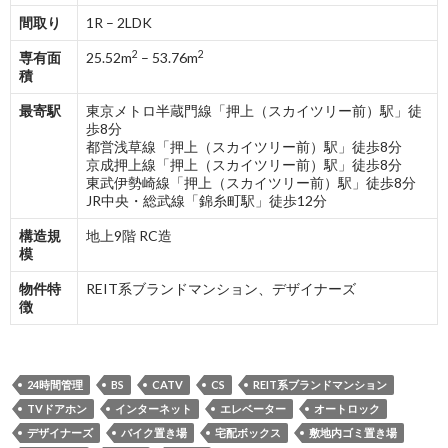
間取り
1R – 2LDK
2
2
専有面
25.52m
– 53.76m
積
最寄駅
東京メトロ半蔵門線「押上（スカイツリー前）駅」徒
歩8分
都営浅草線「押上（スカイツリー前）駅」徒歩8分
京成押上線「押上（スカイツリー前）駅」徒歩8分
東武伊勢崎線「押上（スカイツリー前）駅」徒歩8分
JR中央・総武線「錦糸町駅」徒歩12分
構造規
地上9階 RC造
模
物件特
REIT系ブランドマンション、デザイナーズ
徴
24時間管理
BS
CATV
CS
REIT系ブランドマンション
TVドアホン
インターネット
エレベーター
オートロック
デザイナーズ
バイク置き場
宅配ボックス
敷地内ゴミ置き場