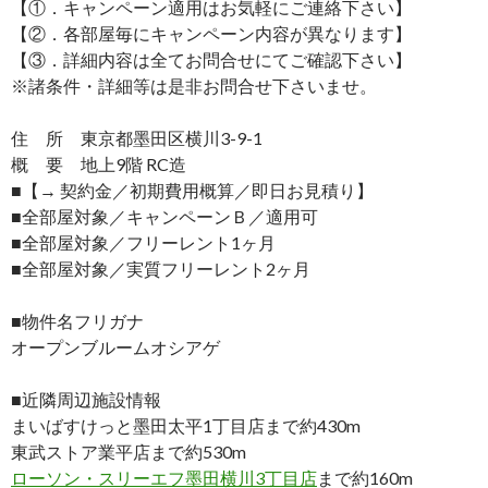
【①．キャンペーン適用はお気軽にご連絡下さい】
【②．各部屋毎にキャンペーン内容が異なります】
【③．詳細内容は全てお問合せにてご確認下さい】
※諸条件・詳細等は是非お問合せ下さいませ。
住 所 東京都墨田区横川3-9-1
概 要 地上9階 RC造
■【→ 契約金／初期費用概算／即日お見積り】
■全部屋対象／キャンペーンＢ／適用可
■全部屋対象／フリーレント1ヶ月
■全部屋対象／実質フリーレント2ヶ月
■物件名フリガナ
オープンブルームオシアゲ
■近隣周辺施設情報
まいばすけっと墨田太平1丁目店まで約430m
東武ストア業平店まで約530m
ローソン・スリーエフ墨田横川3丁目店
まで約160m