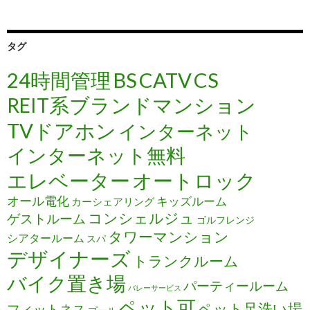
タグ
24時間管理
BS
CATV
CS
REIT系ブランドマンション
TVドアホン
インターネット
インターネット無料
エレベーター
オートロック
オール電化
キッズルーム
カーシェアリング
コンシェルジュ
ゲストルーム
ゴルフレンジ
タワーマンション
シアタールーム
スパ
デザイナーズ
トランクルーム
バイク置き場
パーティールーム
バレーサービス
ペット可
ペット足洗い場
フィットネス