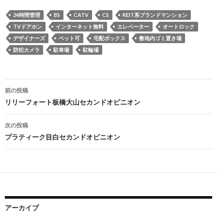
24時間管理
BS
CATV
CS
REIT系ブランドマンション
TVドアホン
インターネット無料
エレベーター
オートロック
デザイナーズ
ペット可
宅配ボックス
敷地内ゴミ置き場
防犯カメラ
駐車場
駐輪場
投
前の投稿
稿
リリーフォート板橋大山セカンドオピニオン
ナ
次の投稿
ビ
プラティーク目白セカンドオピニオン
ゲ
ー
シ
ョ
アーカイブ