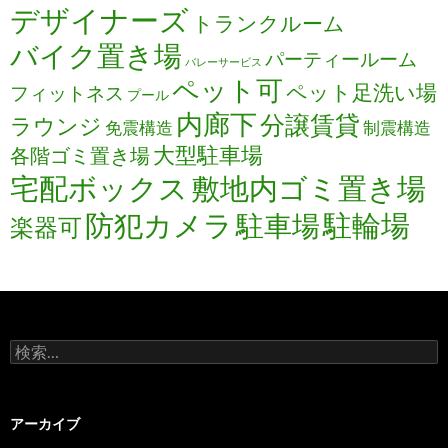
デザイナーズ
トランクルーム
バイク置き場
パーティールーム
バレーサービス
ペット可
ペット足洗い場
フィットネス
プール
内廊下
分譲賃貸
ラウンジ
免震構造
制震構造
大型駐車場
各階ゴミ置き場
宅配ボックス
敷地内ゴミ置き場
防犯カメラ
駐輪場
駐車場
楽器可
検
索:
アーカイブ