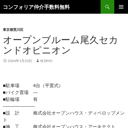
検
コンフォリア仲介手数料無料
索
コ
メインメ
ン
ニュー
テ
ン
東京都荒川区
ツ
オープンブルーム尾久セカ
へ
ンドオピニオン
ス
キ
ッ
2026年1月20日
SEZIMO
プ
■駐車場 4台（平置式）
■バイク置場 ―
■駐輪場 有
―――――――
■設 計 株式会社オープンハウス・ディベロップメン
ト
■施 工 株式会社オープンハウス・アーキテクト