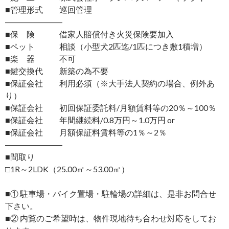
■管理形式 巡回管理
―――――――
■保 険 借家人賠償付き火災保険要加入
■ペット 相談（小型犬2匹迄/1匹につき敷1積増）
■楽 器 不可
■鍵交換代 新築の為不要
■保証会社 利用必須（※大手法人契約の場合、例外あ
り）
■保証会社 初回保証委託料/月額賃料等の20％～100％
■保証会社 年間継続料/0.8万円～1.0万円 or
■保証会社 月額保証料賃料等の1％～2％
―――――――
■間取り
□1R～2LDK（25.00㎡～53.00㎡）
■① 駐車場・バイク置場・駐輪場の詳細は、是非お問合せ
下さい。
■② 内覧のご希望時は、物件現地待ち合わせ対応をしてお