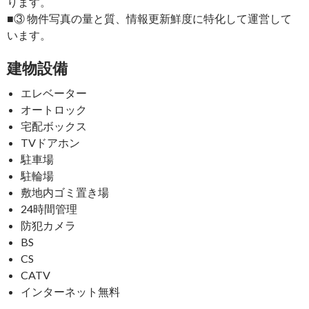
ります。
■③ 物件写真の量と質、情報更新鮮度に特化して運営して
います。
建物設備
エレベーター
オートロック
宅配ボックス
TVドアホン
駐車場
駐輪場
敷地内ゴミ置き場
24時間管理
防犯カメラ
BS
CS
CATV
インターネット無料