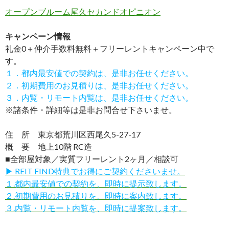
オープンブルーム尾久セカンドオピニオン
キャンペーン情報
礼金0
＋
仲介手数料無料
＋
フリーレント
キャンペーン中で
す。
１．都内最安値での契約は、是非お任せください。
２．初期費用のお見積りは、是非お任せください。
３．内覧・リモート内覧は、是非お任せください。
※諸条件・詳細等は是非お問合せ下さいませ。
住 所 東京都荒川区西尾久5-27-17
概 要 地上10階 RC造
■全部屋対象／実質フリーレント2ヶ月／相談可
▶ REIT FIND特典でお得にご契約くださいませ。
１.都内最安値での契約を、即時に提示致します。
２.初期費用のお見積りを、即時に案内致します。
３.内覧・リモート内覧を、即時に提案致します。