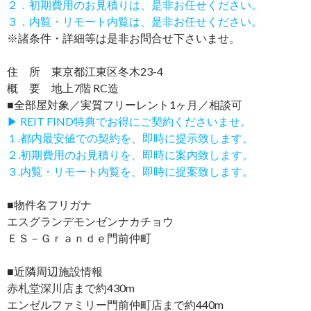
２．初期費用のお見積りは、是非お任せください。
３．内覧・リモート内覧は、是非お任せください。
※諸条件・詳細等は是非お問合せ下さいませ。
住 所 東京都江東区冬木23-4
概 要 地上7階 RC造
■全部屋対象／実質フリーレント1ヶ月／相談可
▶ REIT FIND特典でお得にご契約くださいませ。
１.都内最安値での契約を、即時に提示致します。
２.初期費用のお見積りを、即時に案内致します。
３.内覧・リモート内覧を、即時に提案致します。
■物件名フリガナ
エスグランデモンゼンナカチョウ
ＥＳ－Ｇｒａｎｄｅ門前仲町
■近隣周辺施設情報
赤札堂深川店まで約430m
エンゼルファミリー門前仲町店まで約440m