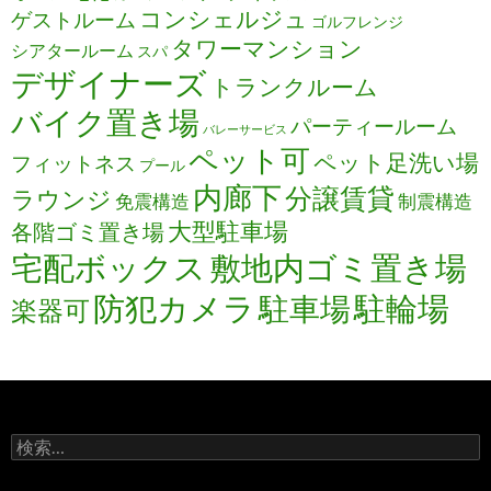
コンシェルジュ
ゲストルーム
ゴルフレンジ
タワーマンション
シアタールーム
スパ
デザイナーズ
トランクルーム
バイク置き場
パーティールーム
バレーサービス
ペット可
ペット足洗い場
フィットネス
プール
内廊下
分譲賃貸
ラウンジ
免震構造
制震構造
大型駐車場
各階ゴミ置き場
宅配ボックス
敷地内ゴミ置き場
防犯カメラ
駐輪場
駐車場
楽器可
検
索: