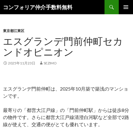
検
コンフォリア仲介手数料無料
索
コ
メインメ
ン
ニュー
テ
ン
東京都江東区
ツ
エスグランデ門前仲町セカ
へ
ンドオピニオン
ス
キ
ッ
2025年11月23日
SEZIMO
プ
エスグランデ門前仲町は、2025年10月築で築浅のマンショ
ンです。
最寄りの「都営大江戸線」の「門前仲町駅」からは徒歩8分
の物件です。さらに都営大江戸線清澄白河駅など全部で2路
線が使えて、交通の便がとても優れています。