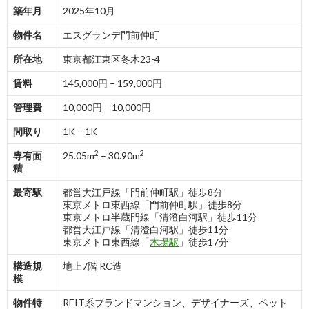
築年月
2025年10月
物件名
エスグランデ門前仲町
所在地
東京都江東区冬木23-4
賃料
145,000円 – 159,000円
管理費
10,000円 – 10,000円
間取り
1K – 1K
2
2
専有面
25.05m
– 30.90m
積
最寄駅
都営大江戸線「門前仲町駅」徒歩8分
東京メトロ東西線「門前仲町駅」徒歩8分
東京メトロ半蔵門線「清澄白河駅」徒歩11分
都営大江戸線「清澄白河駅」徒歩11分
東京メトロ東西線「
木場駅
」徒歩17分
構造規
地上7階 RC造
模
物件特
REIT系ブランドマンション、デザイナーズ、ペット