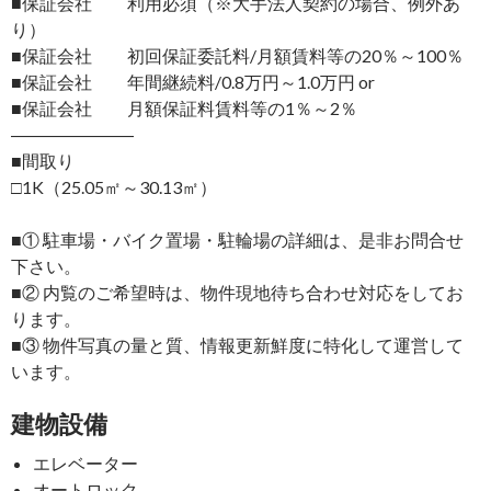
■保証会社 利用必須（※大手法人契約の場合、例外あ
り）
■保証会社 初回保証委託料/月額賃料等の20％～100％
■保証会社 年間継続料/0.8万円～1.0万円 or
■保証会社 月額保証料賃料等の1％～2％
―――――――
■間取り
□1K（25.05㎡～30.13㎡）
■① 駐車場・バイク置場・駐輪場の詳細は、是非お問合せ
下さい。
■② 内覧のご希望時は、物件現地待ち合わせ対応をしてお
ります。
■③ 物件写真の量と質、情報更新鮮度に特化して運営して
います。
建物設備
エレベーター
オートロック