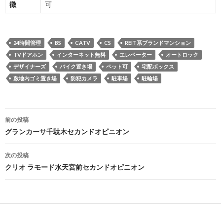
徴
可
24時間管理
BS
CATV
CS
REIT系ブランドマンション
TVドアホン
インターネット無料
エレベーター
オートロック
デザイナーズ
バイク置き場
ペット可
宅配ボックス
敷地内ゴミ置き場
防犯カメラ
駐車場
駐輪場
投
前の投稿
稿
グランカーサ千駄木セカンドオピニオン
ナ
次の投稿
ビ
クリオ ラモード水天宮前セカンドオピニオン
ゲ
ー
シ