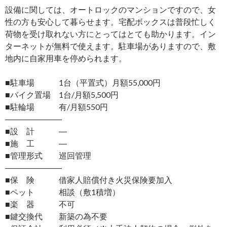
設備に関しては、オートロックのマンションですので、女
性の方も安心して暮らせます。宅配ボックスは普段忙しく
荷物を受け取れない方にとってはとても助かります。イン
ターネットが無料で使えます。駐車場がありますので、敷
地内に自家用車を停められます。
■駐車場 1台（平置式）月額55,000円
■バイク置場 1台/月額5,500円
■駐輪場 有/月額550円
―――――――
■設 計 ―
■施 工 ―
■管理形式 巡回管理
―――――――
■保 険 借家人賠償付き火災保険要加入
■ペット 相談（敷1積増）
■楽 器 不可
■鍵交換代 新築の為不要