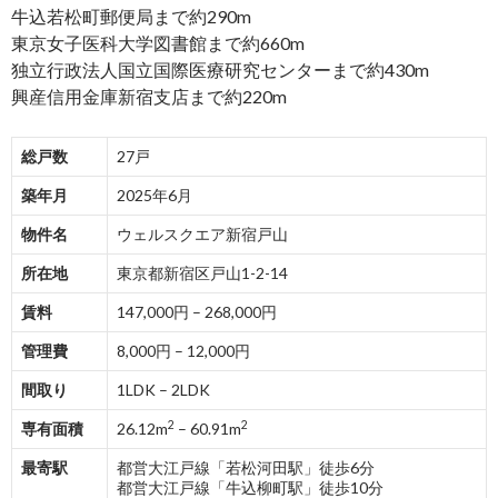
牛込若松町郵便局まで約290m
東京女子医科大学図書館まで約660m
独立行政法人国立国際医療研究センターまで約430m
興産信用金庫新宿支店まで約220m
総戸数
27戸
築年月
2025年6月
物件名
ウェルスクエア新宿戸山
所在地
東京都新宿区戸山1-2-14
賃料
147,000円 – 268,000円
管理費
8,000円 – 12,000円
間取り
1LDK – 2LDK
2
2
専有面積
26.12m
– 60.91m
最寄駅
都営大江戸線「若松河田駅」徒歩6分
都営大江戸線「牛込柳町駅」徒歩10分