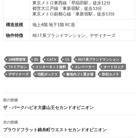
東京メトロ東西線「早稲田駅」徒歩12分
都営大江戸線「東新宿駅」徒歩13分
東京メトロ副都心線「東新宿駅」徒歩13分
構造規模
地上4階 地下1階 RC造
物件特徴
REIT系ブランドマンション、デザイナーズ
24時間管理
BS
CATV
CS
REIT系ブランドマンション
TVドアホン
インターネット無料
エレベーター
オートロック
デザイナーズ
宅配ボックス
敷地内ゴミ置き場
防犯カメラ
投
前の投稿
稿
ザ・パークハビオ大森山王セカンドオピニオン
ナ
次の投稿
ビ
プラウドフラット錦糸町ウエストセカンドオピニオン