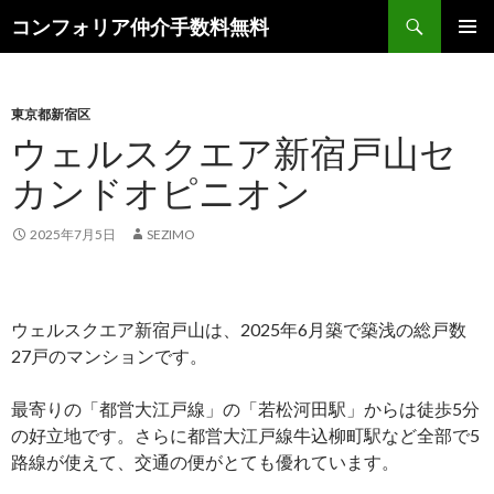
検
コンフォリア仲介手数料無料
索
コ
メインメ
ン
ニュー
テ
ン
東京都新宿区
ツ
ウェルスクエア新宿戸山セ
へ
カンドオピニオン
ス
キ
ッ
2025年7月5日
SEZIMO
プ
ウェルスクエア新宿戸山は、2025年6月築で築浅の総戸数
27戸のマンションです。
最寄りの「都営大江戸線」の「若松河田駅」からは徒歩5分
の好立地です。さらに都営大江戸線牛込柳町駅など全部で5
路線が使えて、交通の便がとても優れています。