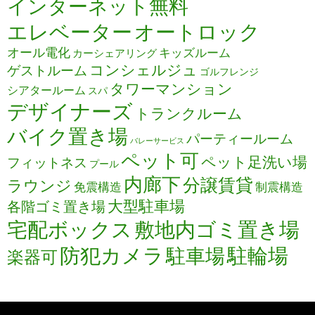
インターネット無料
エレベーター
オートロック
オール電化
キッズルーム
カーシェアリング
コンシェルジュ
ゲストルーム
ゴルフレンジ
タワーマンション
シアタールーム
スパ
デザイナーズ
トランクルーム
バイク置き場
パーティールーム
バレーサービス
ペット可
ペット足洗い場
フィットネス
プール
内廊下
分譲賃貸
ラウンジ
免震構造
制震構造
大型駐車場
各階ゴミ置き場
宅配ボックス
敷地内ゴミ置き場
防犯カメラ
駐輪場
駐車場
楽器可