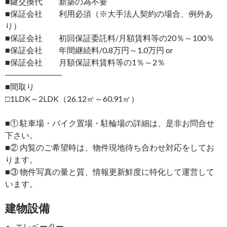
■鍵交換代 新築の為不要
■保証会社 利用必須（※大手法人契約の場合、例外あ
り）
■保証会社 初回保証委託料/月額賃料等の20％～100％
■保証会社 年間継続料/0.8万円～1.0万円 or
■保証会社 月額保証料賃料等の1％～2％
―――――――
■間取り
□1LDK～2LDK（26.12㎡～60.91㎡）
■① 駐車場・バイク置場・駐輪場の詳細は、是非お問合せ
下さい。
■② 内覧のご希望時は、物件現地待ち合わせ対応をしてお
ります。
■③ 物件写真の量と質、情報更新鮮度に特化して運営して
います。
建物設備
エレベーター