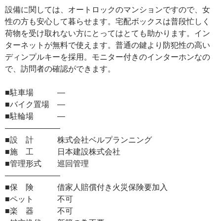
設備に関しては、オートロックのマンションですので、女
性の方も安心して暮らせます。宅配ボックスは普段忙しく
荷物を受け取れない方にとってはとても助かります。イン
ターネットが無料で使えます。普通の鍵より防犯性の高い
ディンプルキーを採用。モニター付きのインターホンなの
で、訪問者の確認ができます。
■駐車場 ―
■バイク置場 ―
■駐輪場 ―
―――――――
■設 計 株式会社ベルプランニング
■施 工 日本建設株式会社
■管理形式 巡回管理
―――――――
■保 険 借家人賠償付き火災保険要加入
■ペット 不可
■楽 器 不可