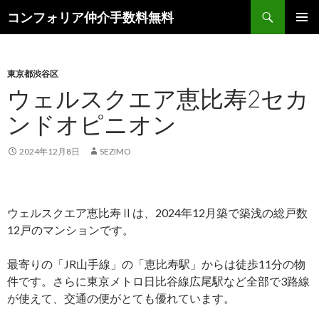
検
コンフォリア仲介手数料無料
索
コ
メインメ
ン
ニュー
テ
ン
東京都渋谷区
ツ
ウェルスクエア恵比寿2セカ
へ
ンドオピニオン
ス
キ
ッ
2024年12月8日
SEZIMO
プ
ウェルスクエア恵比寿Ⅱは、2024年12月築で築浅の総戸数
12戸のマンションです。
最寄りの「JR山手線」の「恵比寿駅」からは徒歩11分の物
件です。さらに東京メトロ日比谷線広尾駅など全部で3路線
が使えて、交通の便がとても優れています。