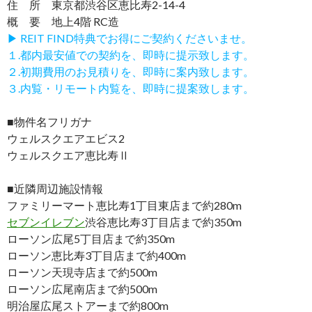
住 所 東京都渋谷区恵比寿2-14-4
概 要 地上4階 RC造
▶ REIT FIND特典でお得にご契約くださいませ。
１.都内最安値での契約を、即時に提示致します。
２.初期費用のお見積りを、即時に案内致します。
３.内覧・リモート内覧を、即時に提案致します。
■物件名フリガナ
ウェルスクエアエビス2
ウェルスクエア恵比寿Ⅱ
■近隣周辺施設情報
ファミリーマート恵比寿1丁目東店まで約280m
セブンイレブン
渋谷恵比寿3丁目店まで約350m
ローソン広尾5丁目店まで約350m
ローソン恵比寿3丁目店まで約400m
ローソン天現寺店まで約500m
ローソン広尾南店まで約500m
明治屋広尾ストアーまで約800m