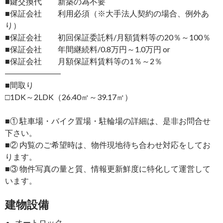
■鍵交換代 新築の為不要
■保証会社 利用必須（※大手法人契約の場合、例外あ
り）
■保証会社 初回保証委託料/月額賃料等の20％～100％
■保証会社 年間継続料/0.8万円～1.0万円 or
■保証会社 月額保証料賃料等の1％～2％
―――――――
■間取り
□1DK～2LDK（26.40㎡～39.17㎡）
■① 駐車場・バイク置場・駐輪場の詳細は、是非お問合せ
下さい。
■② 内覧のご希望時は、物件現地待ち合わせ対応をしてお
ります。
■③ 物件写真の量と質、情報更新鮮度に特化して運営して
います。
建物設備
オートロック