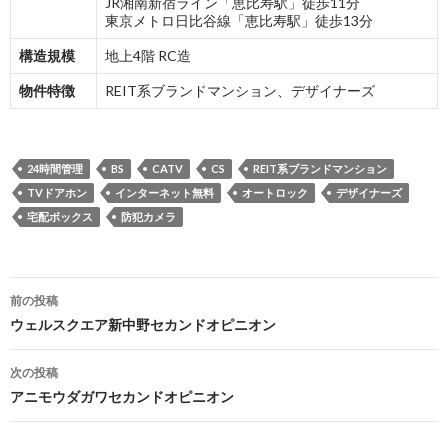
JR湘南新宿ライン「恵比寿駅」徒歩11分
東京メトロ日比谷線「恵比寿駅」徒歩13分
構造規模
地上4階 RC造
物件特徴
REIT系ブランドマンション、デザイナーズ
24時間管理
BS
CATV
CS
REIT系ブランドマンション
TVドアホン
インターネット無料
オートロック
デザイナーズ
宅配ボックス
防犯カメラ
投
前の投稿
稿
ウェルスクエア新中野セカンドオピニオン
ナ
次の投稿
ビ
アニモウダガワセカンドオピニオン
ゲ