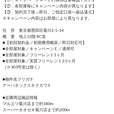
【②．各部屋毎にキャンペーン内容が異なります】
【③．契約完了後→即日、ご指定口座へ振込還元】
※キャンペーン内容はお部屋により異なります。
住 所 東京都墨田区菊川2-5-14
概 要 地上12階 RC造
■【初回契約金／初期費用概算／即日対応可】
■全部屋対象／キャンペーンＥ／適用可
■全部屋対象／フリーレント1ヶ月
■全部屋対象／実質フリーレント2.5ヶ月
（※303号室は除く）
■物件名フリガナ
アーバネックスキクカワ3
■近隣周辺施設情報
マルエツ菊川店まで約180m
スーパーオオゼキ菊川店まで約200m