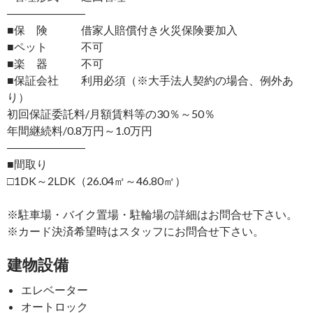
―――――――
■保 険 借家人賠償付き火災保険要加入
■ペット 不可
■楽 器 不可
■保証会社 利用必須（※大手法人契約の場合、例外あ
り）
初回保証委託料/月額賃料等の30％～50％
年間継続料/0.8万円～1.0万円
―――――――
■間取り
□1DK～2LDK（26.04㎡～46.80㎡）
※駐車場・バイク置場・駐輪場の詳細はお問合せ下さい。
※カード決済希望時はスタッフにお問合せ下さい。
建物設備
エレベーター
オートロック