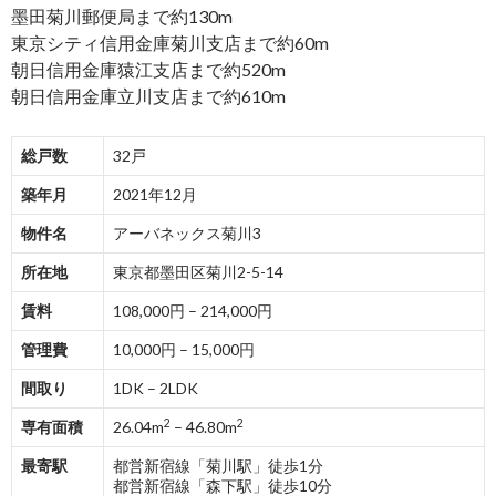
墨田菊川郵便局まで約130m
東京シティ信用金庫菊川支店まで約60m
朝日信用金庫猿江支店まで約520m
朝日信用金庫立川支店まで約610m
総戸数
32戸
築年月
2021年12月
物件名
アーバネックス菊川3
所在地
東京都墨田区菊川2-5-14
賃料
108,000円 – 214,000円
管理費
10,000円 – 15,000円
間取り
1DK – 2LDK
2
2
専有面積
26.04m
– 46.80m
最寄駅
都営新宿線「菊川駅」徒歩1分
都営新宿線「森下駅」徒歩10分