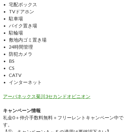
宅配ボックス
TVドアホン
駐車場
バイク置き場
駐輪場
敷地内ゴミ置き場
24時間管理
防犯カメラ
BS
CS
CATV
インターネット
アーバネックス菊川3セカンドオピニオン
キャンペーン情報
礼金0
＋
仲介手数料無料
＋
フリーレント
キャンペーン中で
す。
【①．キャンペーンＡ～Ｅの適用は要確認下さい】