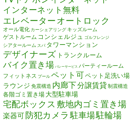
インターネット無料
エレベーター
オートロック
オール電化
キッズルーム
カーシェアリング
コンシェルジュ
ゲストルーム
ゴルフレンジ
タワーマンション
シアタールーム
スパ
デザイナーズ
トランクルーム
バイク置き場
パーティールーム
バレーサービス
ペット可
ペット足洗い場
フィットネス
プール
内廊下
分譲賃貸
ラウンジ
免震構造
制震構造
大型駐車場
各階ゴミ置き場
宅配ボックス
敷地内ゴミ置き場
防犯カメラ
駐輪場
駐車場
楽器可