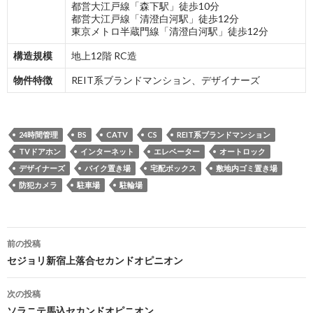
都営大江戸線「森下駅」徒歩10分
都営大江戸線「清澄白河駅」徒歩12分
東京メトロ半蔵門線「清澄白河駅」徒歩12分
構造規模
地上12階 RC造
物件特徴
REIT系ブランドマンション、デザイナーズ
24時間管理
BS
CATV
CS
REIT系ブランドマンション
TVドアホン
インターネット
エレベーター
オートロック
デザイナーズ
バイク置き場
宅配ボックス
敷地内ゴミ置き場
防犯カメラ
駐車場
駐輪場
投
前の投稿
稿
セジョリ新宿上落合セカンドオピニオン
ナ
次の投稿
ビ
ソラニテ馬込セカンドオピニオン