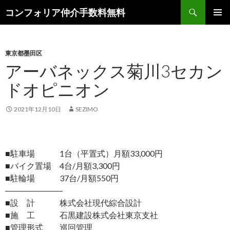
検
コンフォリア仲介手数料無料
索
コ
メインメ
ン
ニュー
テ
ン
東京都墨田区
ツ
アーバネックス菊川3セカン
へ
ドオピニオン
ス
キ
ッ
2021年12月10日
SEZIMO
プ
■駐車場 1台（平置式）月額33,000円
■バイク置場 4台/月額3,300円
■駐輪場 37台/月額550円
―――――――
■設 計 株式会社現代綜合設計
■施 工 石黒建設株式会社東京支社
■管理形式 巡回管理