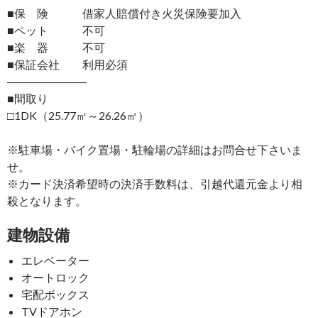
■保 険 借家人賠償付き火災保険要加入
■ペット 不可
■楽 器 不可
■保証会社 利用必須
―――――――
■間取り
□1DK（25.77㎡～26.26㎡）
※駐車場・バイク置場・駐輪場の詳細はお問合せ下さいま
せ。
※カード決済希望時の決済手数料は、引越代還元金より相
殺となります。
建物設備
エレベーター
オートロック
宅配ボックス
TVドアホン