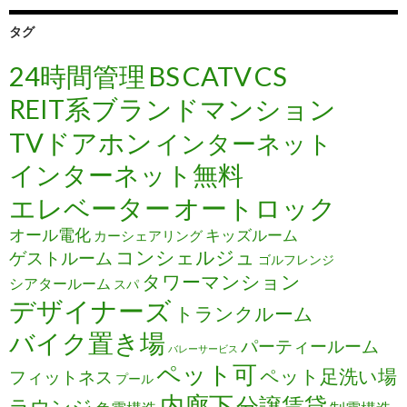
タグ
24時間管理
BS
CATV
CS
REIT系ブランドマンション
TVドアホン
インターネット
インターネット無料
エレベーター
オートロック
オール電化
キッズルーム
カーシェアリング
コンシェルジュ
ゲストルーム
ゴルフレンジ
タワーマンション
シアタールーム
スパ
デザイナーズ
トランクルーム
バイク置き場
パーティールーム
バレーサービス
ペット可
ペット足洗い場
フィットネス
プール
内廊下
分譲賃貸
ラウンジ