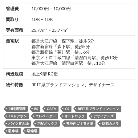
管理費
10,000円 – 10,000円
間取り
1DK – 1DK
2
2
専有面積
25.77m
– 25.77m
最寄駅
都営大江戸線「森下駅」徒歩5分
都営新宿線「森下駅」徒歩5分
都営新宿線「菊川駅」徒歩6分
東京メトロ半蔵門線「清澄白河駅」徒歩10分
都営大江戸線「清澄白河駅」徒歩10分
構造規模
地上9階 RC造
物件特徴
REIT系ブランドマンション、デザイナーズ
24時間管理
BS
CATV
CS
REIT系ブランドマンション
TVドアホン
エレベーター
オートロック
デザイナーズ
バイク置き場
宅配ボックス
敷地内ゴミ置き場
防犯カメラ
駐車場
駐輪場