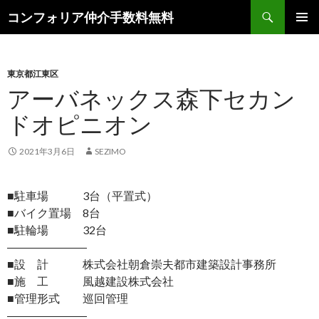
検
コンフォリア仲介手数料無料
索
コ
メインメ
ン
ニュー
テ
ン
東京都江東区
ツ
アーバネックス森下セカン
へ
ドオピニオン
ス
キ
ッ
2021年3月6日
SEZIMO
プ
■駐車場 3台（平置式）
■バイク置場 8台
■駐輪場 32台
―――――――
■設 計 株式会社朝倉崇夫都市建築設計事務所
■施 工 風越建設株式会社
■管理形式 巡回管理
―――――――