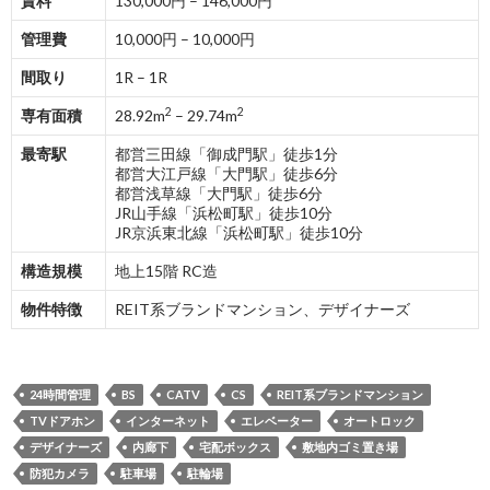
賃料
130,000円 – 146,000円
管理費
10,000円 – 10,000円
間取り
1R – 1R
2
2
専有面積
28.92m
– 29.74m
最寄駅
都営三田線「御成門駅」徒歩1分
都営大江戸線「大門駅」徒歩6分
都営浅草線「大門駅」徒歩6分
JR山手線「浜松町駅」徒歩10分
JR京浜東北線「浜松町駅」徒歩10分
構造規模
地上15階 RC造
物件特徴
REIT系ブランドマンション、デザイナーズ
24時間管理
BS
CATV
CS
REIT系ブランドマンション
TVドアホン
インターネット
エレベーター
オートロック
デザイナーズ
内廊下
宅配ボックス
敷地内ゴミ置き場
防犯カメラ
駐車場
駐輪場