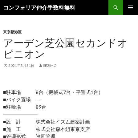
検
コンフォリア仲介手数料無料
索
コ
メインメ
ン
ニュー
テ
ン
東京都港区
ツ
アーデン芝公園セカンドオ
へ
ピニオン
ス
キ
ッ
2021年3月31日
SEZIMO
プ
■駐車場 8台（機械式7台・平置式1台）
■バイク置場 ―
■駐輪場 89台
―――――――
■設 計 株式会社イズム建築計画
■施 工 株式会社森本組東京支店
■管理形式 巡回管理