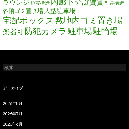
内廊下
分譲賃貸
ラウンジ
免震構造
制震構造
大型駐車場
各階ゴミ置き場
宅配ボックス
敷地内ゴミ置き場
防犯カメラ
駐輪場
駐車場
楽器可
検
索:
アーカイブ
2026年8月
2026年7月
2026年6月