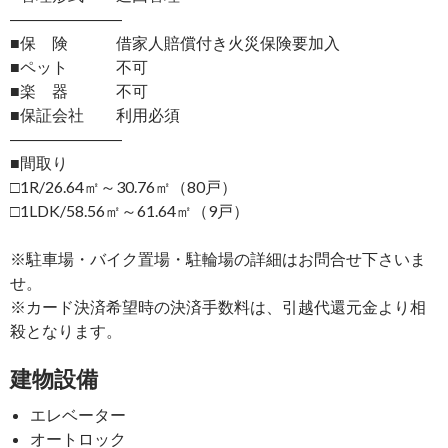
―――――――
■保 険 借家人賠償付き火災保険要加入
■ペット 不可
■楽 器 不可
■保証会社 利用必須
―――――――
■間取り
□1R/26.64㎡～30.76㎡（80戸）
□1LDK/58.56㎡～61.64㎡（9戸）
※駐車場・バイク置場・駐輪場の詳細はお問合せ下さいま
せ。
※カード決済希望時の決済手数料は、引越代還元金より相
殺となります。
建物設備
エレベーター
オートロック