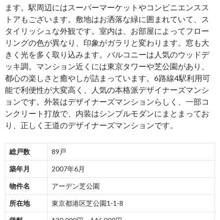
ます。駅周辺にはスーパーマーケットやコンビニエンスス
トアもございます。敷地はお洒落な緑に囲まれていて、ス
タイリッシュな外観です。室内は、お部屋によってフロー
リングの色が異なり、印象がガラリと変わります。窓も大
きく光を多く取り込みます。バルコニーは人気のウッドデ
ッキ調。マンション近くには東京タワーや芝公園があり、
都心の楽しさと癒やしが詰まっています。6路線4駅利用可
能で利便性が大変高く、人気の本格派デザイナーズマンシ
ョンです。外装はデザイナーズマンションらしく、一部コ
ンクリート打放で、内装はシンプルモダンにまとまってお
り、正しく王道のデザイナーズマンションです。
総戸数
89戸
築年月
2007年6月
物件名
アーデン芝公園
所在地
東京都港区芝公園1-1-8