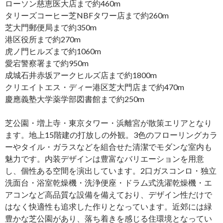
ローソン慈恵医大店まで約460m
タリーズコーヒー芝NBFタワー店まで約260m
芝大門郵便局まで約350m
港区役所まで約270m
虎ノ門ヒルズまで約1060m
愛宕警察署まで約950m
成城石井赤坂アークヒルズ店まで約1800m
クリエイトエス・ディー港区芝大門店まで約470m
慶應義塾大学薬学部図書館まで約250m
芝公園・増上寺・東京タワー・浜離宮が散策エリアとなり
ます。地上15階建の打放しの外観。3色のフローリングカラ
ーやタイル・ガラスなどを組合せた清潔でモダンな室内も
魅力です。内装デザインは豊富なバリエーションを用意
し、個性ある空間を演出しています。2口ガスコンロ・独立
洗面台・浴室乾燥機・洗浄便座・ドラム式洗濯乾燥機・エ
アコンなど高品質な設備を備えており、デザイン性だけで
はなく快適性も追求した作りとなっています。近郊には緑
豊かな芝公園があり、落ち着きを感じる住環境となってい