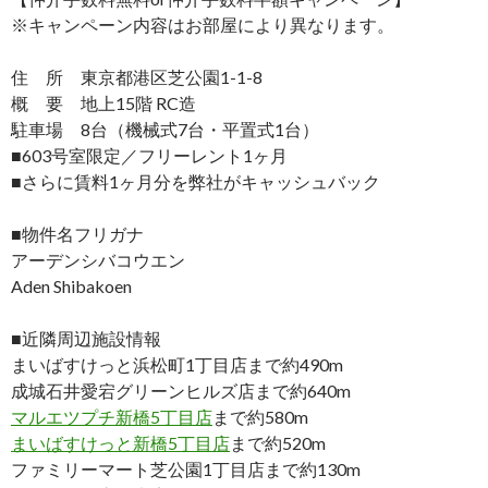
※キャンペーン内容はお部屋により異なります。
住 所 東京都港区芝公園1-1-8
概 要 地上15階 RC造
駐車場 8台（機械式7台・平置式1台）
■603号室限定／フリーレント1ヶ月
■さらに賃料1ヶ月分を弊社がキャッシュバック
■物件名フリガナ
アーデンシバコウエン
Aden Shibakoen
■近隣周辺施設情報
まいばすけっと浜松町1丁目店まで約490m
成城石井愛宕グリーンヒルズ店まで約640m
マルエツプチ新橋5丁目店
まで約580m
まいばすけっと新橋5丁目店
まで約520m
ファミリーマート芝公園1丁目店まで約130m