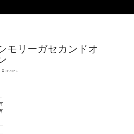
シモリーガセカンドオ
ン
SEZIMO
─
有
有
―
―