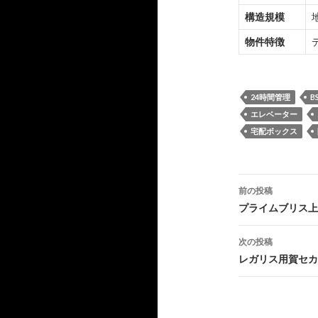
構造規模
物件特徴
24時間管理
B
エレベーター
宅配ボックス
投
前の投稿
稿
プライムブリス上
ナ
次の投稿
ビ
レガリス用賀セカ
ゲ
ー