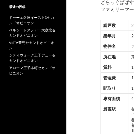
どらっぐぱぱす
最近の投稿
ファミリーマー
ドゥーエ銀座イースト3セカ
ンドオピニオン
総戸数
ベルシードステアー大森北セ
カンドオピニオン
築年月
VISTA豊島セカンドオピニオ
物件名
ン
シティウォーク王子デューセ
所在地
カンドオピニオン
賃料
1
アローマ王子本町セカンドオ
ピニオン
管理費
1
間取り
1
専有面積
4
最寄駅