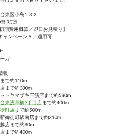
東区小島1-3-2
階 RC造
／初期費用概算／即日お見積り】
キャンペーンＡ／適用可
ナ
ーガ
情報
まで約110m
店まで約380m
ットヤマザキ三筋店まで約580m
台東浅草橋3丁目店
まで約400m
徒町店
まで約500m
新御徒町駅南店まで約210m
越店まで約80m
店まで約400m