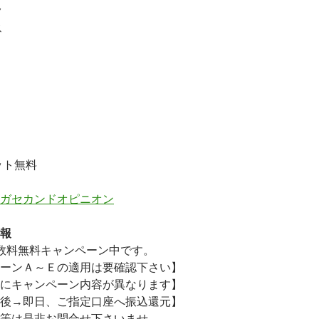
ク
ス
ット無料
ガセカンドオピニオン
報
数料無料
キャンペーン中です。
ーンＡ～Ｅの適用は要確認下さい】
にキャンペーン内容が異なります】
後→即日、ご指定口座へ振込還元】
等は是非お問合せ下さいませ。