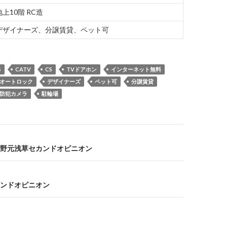
地上10階 RC造
デザイナーズ、分譲賃貸、ペット可
S
CATV
CS
TVドアホン
インターネット無料
オートロック
デザイナーズ
ペット可
分譲賃貸
防犯カメラ
駐輪場
野元浅草セカンドオピニオン
ンドオピニオン