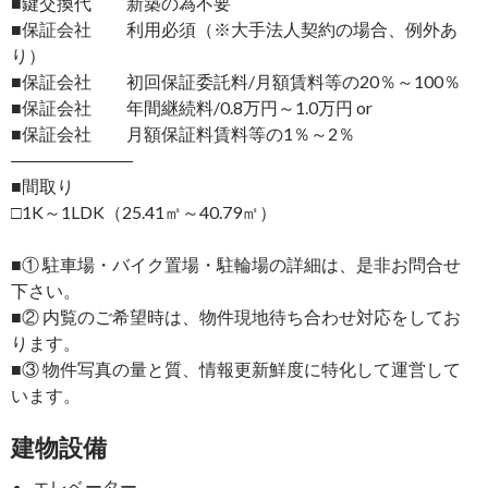
■鍵交換代 新築の為不要
■保証会社 利用必須（※大手法人契約の場合、例外あ
り）
■保証会社 初回保証委託料/月額賃料等の20％～100％
■保証会社 年間継続料/0.8万円～1.0万円 or
■保証会社 月額保証料賃料等の1％～2％
―――――――
■間取り
□1K～1LDK（25.41㎡～40.79㎡）
■① 駐車場・バイク置場・駐輪場の詳細は、是非お問合せ
下さい。
■② 内覧のご希望時は、物件現地待ち合わせ対応をしてお
ります。
■③ 物件写真の量と質、情報更新鮮度に特化して運営して
います。
建物設備
エレベーター