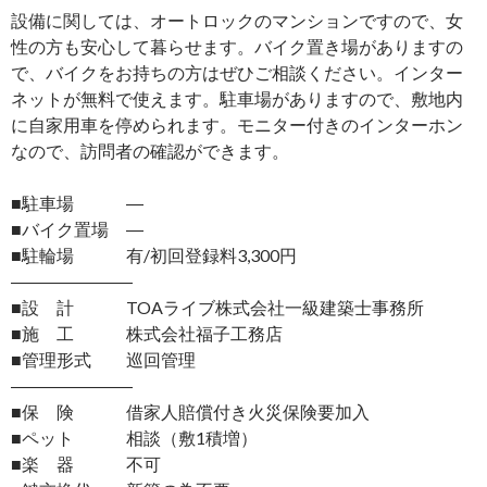
設備に関しては、オートロックのマンションですので、女
性の方も安心して暮らせます。バイク置き場がありますの
で、バイクをお持ちの方はぜひご相談ください。インター
ネットが無料で使えます。駐車場がありますので、敷地内
に自家用車を停められます。モニター付きのインターホン
なので、訪問者の確認ができます。
■駐車場 ―
■バイク置場 ―
■駐輪場 有/初回登録料3,300円
―――――――
■設 計 TOAライブ株式会社一級建築士事務所
■施 工 株式会社福子工務店
■管理形式 巡回管理
―――――――
■保 険 借家人賠償付き火災保険要加入
■ペット 相談（敷1積増）
■楽 器 不可