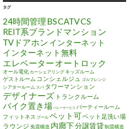
タグ
24時間管理
BS
CATV
CS
REIT系ブランドマンション
TVドアホン
インターネット
インターネット無料
エレベーター
オートロック
オール電化
キッズルーム
カーシェアリング
コンシェルジュ
ゲストルーム
ゴルフレンジ
タワーマンション
シアタールーム
スパ
デザイナーズ
トランクルーム
バイク置き場
パーティールーム
バレーサービス
ペット可
ペット足洗い場
フィットネス
プール
内廊下
分譲賃貸
ラウンジ
免震構造
制震構造