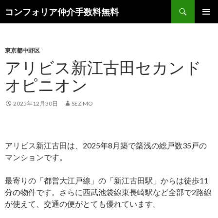
検
コンフォリア仲介手数料無料
索
コ
メインメ
ン
ニュー
テ
ン
東京都中野区
ツ
アリビス新江古田セカンド
へ
オピニオン
ス
キ
ッ
2025年12月30日
SEZIMO
プ
アリビス新江古田は、2025年8月築で築浅の総戸数35戸の
マンションです。
最寄りの「都営大江戸線」の「新江古田駅」からは徒歩11
分の物件です。さらに西武池袋線東長崎駅など全部で2路線
が使えて、交通の便がとても優れています。