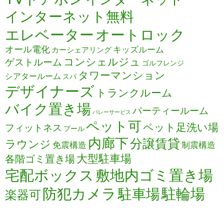
インターネット無料
エレベーター
オートロック
オール電化
キッズルーム
カーシェアリング
コンシェルジュ
ゲストルーム
ゴルフレンジ
タワーマンション
シアタールーム
スパ
デザイナーズ
トランクルーム
バイク置き場
パーティールーム
バレーサービス
ペット可
ペット足洗い場
フィットネス
プール
内廊下
分譲賃貸
ラウンジ
免震構造
制震構造
大型駐車場
各階ゴミ置き場
宅配ボックス
敷地内ゴミ置き場
防犯カメラ
駐輪場
駐車場
楽器可