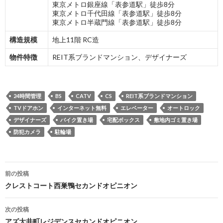
東京メトロ銀座線「表参道駅」徒歩8分
東京メトロ千代田線「表参道駅」徒歩8分
東京メトロ半蔵門線「表参道駅」徒歩8分
構造規模
地上11階 RC造
物件特徴
REIT系ブランドマンション、デザイナーズ
24時間管理
BS
CATV
CS
REIT系ブランドマンション
TVドアホン
インターネット無料
エレベーター
オートロック
デザイナーズ
バイク置き場
宅配ボックス
敷地内ゴミ置き場
防犯カメラ
駐輪場
投
前の投稿
稿
クレストコート西巣鴨セカンドオピニオン
ナ
次の投稿
ビ
アズ大井町レジデンスセカンドオピニオン