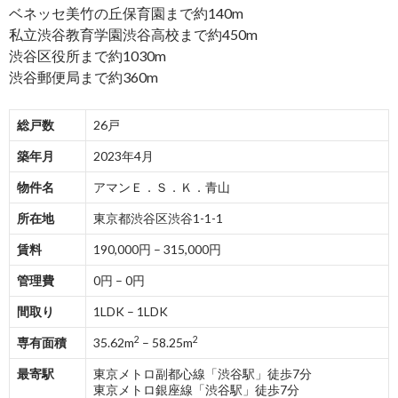
ベネッセ美竹の丘保育園まで約140m
私立渋谷教育学園渋谷高校まで約450m
渋谷区役所まで約1030m
渋谷郵便局まで約360m
総戸数
26戸
築年月
2023年4月
物件名
アマンＥ．Ｓ．Ｋ．青山
所在地
東京都渋谷区渋谷1-1-1
賃料
190,000円 – 315,000円
管理費
0円 – 0円
間取り
1LDK – 1LDK
2
2
専有面積
35.62m
– 58.25m
最寄駅
東京メトロ副都心線「渋谷駅」徒歩7分
東京メトロ銀座線「渋谷駅」徒歩7分