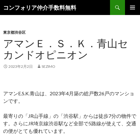
検
コンフォリア仲介手数料無料
索
コ
メインメ
ン
ニュー
テ
ン
東京都渋谷区
ツ
アマンＥ．Ｓ．Ｋ．青山セ
へ
カンドオピニオン
ス
キ
ッ
2023年2月2日
SEZIMO
プ
アマンE.S.K.青山は、2023年4月築の総戸数26戸のマンショ
ンです。
最寄りの「JR山手線」の「渋谷駅」からは徒歩7分の物件で
す。さらにJR埼京線渋谷駅など全部で5路線が使えて、交通
の便がとても優れています。