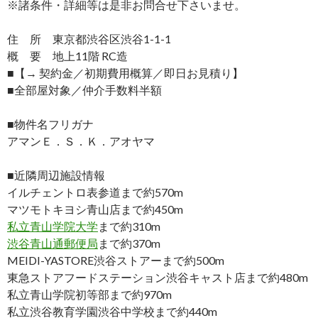
※諸条件・詳細等は是非お問合せ下さいませ。
住 所 東京都渋谷区渋谷1-1-1
概 要 地上11階 RC造
■【→ 契約金／初期費用概算／即日お見積り】
■全部屋対象／仲介手数料半額
■物件名フリガナ
アマンＥ．Ｓ．Ｋ．アオヤマ
■近隣周辺施設情報
イルチェントロ表参道まで約570m
マツモトキヨシ青山店まで約450m
私立青山学院大学
まで約310m
渋谷青山通郵便局
まで約370m
MEIDI-YASTORE渋谷ストアーまで約500m
東急ストアフードステーション渋谷キャスト店まで約480m
私立青山学院初等部まで約970m
私立渋谷教育学園渋谷中学校まで約440m