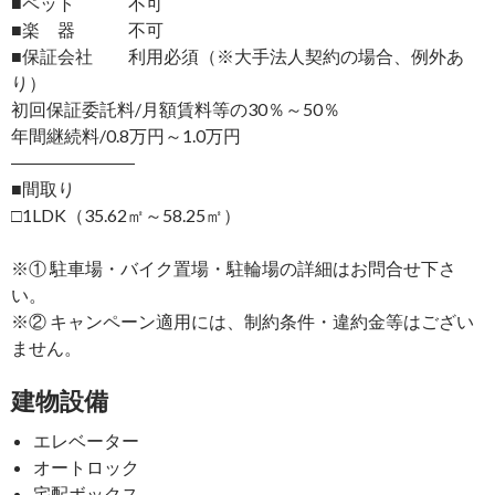
■ペット 不可
■楽 器 不可
■保証会社 利用必須（※大手法人契約の場合、例外あ
り）
初回保証委託料/月額賃料等の30％～50％
年間継続料/0.8万円～1.0万円
―――――――
■間取り
□1LDK（35.62㎡～58.25㎡）
※① 駐車場・バイク置場・駐輪場の詳細はお問合せ下さ
い。
※② キャンペーン適用には、制約条件・違約金等はござい
ません。
建物設備
エレベーター
オートロック
宅配ボックス