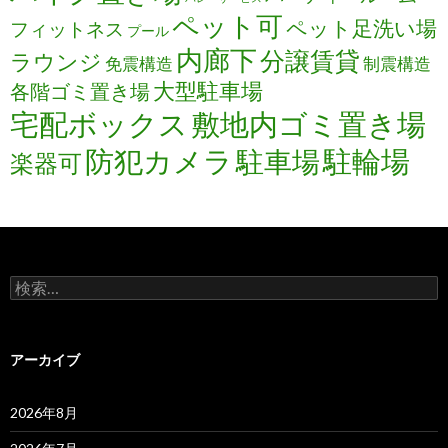
ペット可
ペット足洗い場
フィットネス
プール
内廊下
分譲賃貸
ラウンジ
免震構造
制震構造
大型駐車場
各階ゴミ置き場
宅配ボックス
敷地内ゴミ置き場
防犯カメラ
駐輪場
駐車場
楽器可
検
索:
アーカイブ
2026年8月