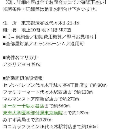
【③．詳細内容は全てお問合せにてご確認下さい】
※諸条件・詳細等は是非お問合せ下さいませ。
住 所 東京都渋谷区代々木1-21-16
概 要 地上10階 地下1階 SRC造
■【→ 契約金／初期費用概算／即日お見積り】
■全部屋対象／キャンペーンＡ／適用可
■物件名フリガナ
アジリアヨヨギJ’s
■近隣周辺施設情報
セブンイレブン代々木千駄ヶ谷4丁目店まで約80m
ファミリーマート代々木駅西店まで約120m
マルマンストア南新宿店まで約270m
オーケー千駄ヶ谷店
まで約560m
東海大学医学部付属東京病院
まで約190m
みすず薬局まで約120m
ココカラファインJR代々木駅前店まで約160m