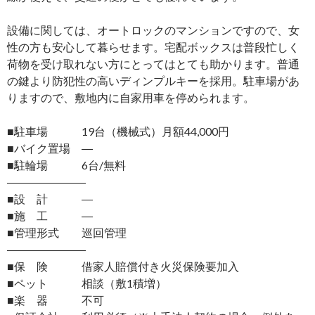
設備に関しては、オートロックのマンションですので、女
性の方も安心して暮らせます。宅配ボックスは普段忙しく
荷物を受け取れない方にとってはとても助かります。普通
の鍵より防犯性の高いディンプルキーを採用。駐車場があ
りますので、敷地内に自家用車を停められます。
■駐車場 19台（機械式）月額44,000円
■バイク置場 ―
■駐輪場 6台/無料
―――――――
■設 計 ―
■施 工 ―
■管理形式 巡回管理
―――――――
■保 険 借家人賠償付き火災保険要加入
■ペット 相談（敷1積増）
■楽 器 不可