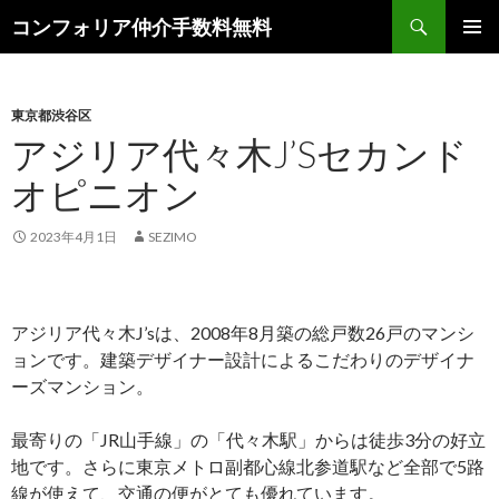
検
コンフォリア仲介手数料無料
索
コ
メインメ
ン
ニュー
テ
ン
東京都渋谷区
ツ
アジリア代々木J’Sセカンド
へ
オピニオン
ス
キ
ッ
2023年4月1日
SEZIMO
プ
アジリア代々木J’sは、2008年8月築の総戸数26戸のマンシ
ョンです。建築デザイナー設計によるこだわりのデザイナ
ーズマンション。
最寄りの「JR山手線」の「代々木駅」からは徒歩3分の好立
地です。さらに東京メトロ副都心線北参道駅など全部で5路
線が使えて、交通の便がとても優れています。