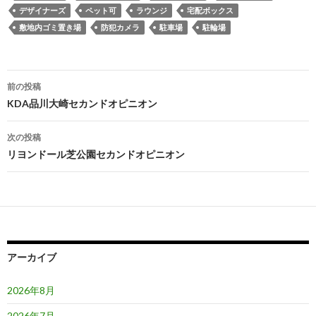
デザイナーズ
ペット可
ラウンジ
宅配ボックス
敷地内ゴミ置き場
防犯カメラ
駐車場
駐輪場
投
前の投稿
稿
KDA品川大崎セカンドオピニオン
ナ
次の投稿
ビ
リヨンドール芝公園セカンドオピニオン
ゲ
ー
シ
ョ
アーカイブ
ン
2026年8月
2026年7月