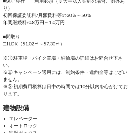
■保証会社 利用必須（※大手法人契約の場合、例外あ
り）
初回保証委託料/月額賃料等の30％～50％
年間継続料/0.8万円～1.0万円
―――――――
■間取り
□1LDK（51.02㎡～57.30㎡）
※① 駐車場・バイク置場・駐輪場の詳細はお問合せ下さ
い。
※② キャンペーン適用には、制約条件・違約金等はござい
ません。
※③ 初期費用概算は日中の時間では10分以内を心がけてお
ります。
建物設備
エレベーター
オートロック
宅配ボックス