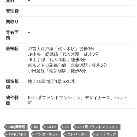
賃料
–
管理費
–
間取り
–
専有面
–
積
最寄駅
都営大江戸線「代々木駅」徒歩3分
JR中央・総武線「代々木駅」徒歩3分
JR山手線「代々木駅」徒歩3分
東京メトロ副都心線「北参道駅」徒歩5分
小田急線「南新宿駅」徒歩6分
構造規
地上10階 地下1階 SRC造
模
物件特
REIT系ブランドマンション、デザイナーズ、ペット
徴
可
24時間管理
BS
CATV
CS
REIT系ブランドマンション
TVドアホン
インターネット
エレベーター
オートロック