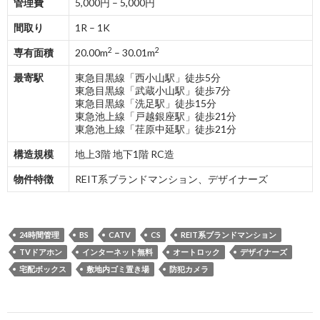
管理費
5,000円 – 5,000円
間取り
1R – 1K
2
2
専有面積
20.00m
– 30.01m
最寄駅
東急目黒線「西小山駅」徒歩5分
東急目黒線「武蔵小山駅」徒歩7分
東急目黒線「洗足駅」徒歩15分
東急池上線「戸越銀座駅」徒歩21分
東急池上線「荏原中延駅」徒歩21分
構造規模
地上3階 地下1階 RC造
物件特徴
REIT系ブランドマンション、デザイナーズ
24時間管理
BS
CATV
CS
REIT系ブランドマンション
TVドアホン
インターネット無料
オートロック
デザイナーズ
宅配ボックス
敷地内ゴミ置き場
防犯カメラ