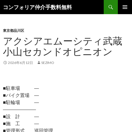
検
コンフォリア仲介手数料無料
索
コ
メインメ
ン
ニュー
テ
ン
東京都品川区
ツ
アクシアエムーシティ武蔵
へ
小山セカンドオピニオン
ス
キ
ッ
2026年6月12日
SEZIMO
プ
■駐車場 ―
■バイク置場 ―
■駐輪場 ―
―――――――
■設 計 ―
■施 工 ―
■管理形式 巡回管理