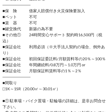
―――――――
■保 険 借家人賠償付き火災保険要加入
■ペット 不可
■楽 器 不可
■鍵交換代 新築の為不要
■その他① 24時間安心サポート 契約時16,500円（税
込）
■保証会社 利用必須（※大手法人契約の場合、例外あ
り）
■保証会社 初回保証委託料/月額賃料等の20％～100％
■保証会社 年間継続料/0.8万円～1.0万円 or
■保証会社 月額保証料賃料等の1％～2％
―――――――
■間取り
□1K～1SR（20.00㎡～30.01㎡）
■① 駐車場・バイク置場・駐輪場の詳細は、是非お問合せ
下さい。