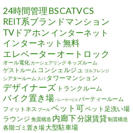
24時間管理
BS
CATV
CS
REIT系ブランドマンション
TVドアホン
インターネット
インターネット無料
エレベーター
オートロック
オール電化
キッズルーム
カーシェアリング
コンシェルジュ
ゲストルーム
ゴルフレンジ
タワーマンション
シアタールーム
スパ
デザイナーズ
トランクルーム
バイク置き場
パーティールーム
バレーサービス
ペット可
ペット足洗い場
フィットネス
プール
内廊下
分譲賃貸
ラウンジ
免震構造
制震構造
大型駐車場
各階ゴミ置き場