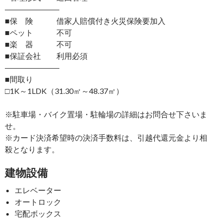
―――――――
■保 険 借家人賠償付き火災保険要加入
■ペット 不可
■楽 器 不可
■保証会社 利用必須
―――――――
■間取り
□1K～1LDK（31.30㎡～48.37㎡）
※駐車場・バイク置場・駐輪場の詳細はお問合せ下さいま
せ。
※カード決済希望時の決済手数料は、引越代還元金より相
殺となります。
建物設備
エレベーター
オートロック
宅配ボックス