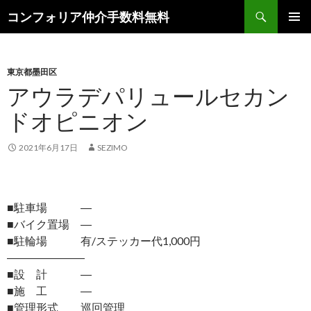
検
コンフォリア仲介手数料無料
索
コ
メインメ
ン
ニュー
テ
ン
東京都墨田区
ツ
アウラデパリュールセカン
へ
ドオピニオン
ス
キ
ッ
2021年6月17日
SEZIMO
プ
■駐車場 ―
■バイク置場 ―
■駐輪場 有/ステッカー代1,000円
―――――――
■設 計 ―
■施 工 ―
■管理形式 巡回管理