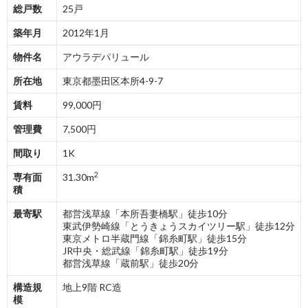
総戸数
25戸
築年月
2012年1月
物件名
アウラデパリュール
所在地
東京都墨田区本所4-9-7
賃料
99,000円
管理費
7,500円
間取り
1K
2
専有面
31.30m
積
最寄駅
都営浅草線「本所吾妻橋駅」徒歩10分
東武伊勢崎線「とうきょうスカイツリー駅」徒歩12分
東京メトロ半蔵門線「錦糸町駅」徒歩15分
JR中央・総武線「錦糸町駅」徒歩19分
都営浅草線「蔵前駅」徒歩20分
構造規
地上9階 RC造
模