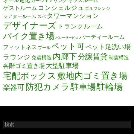
オール電化
キッズルーム
カーシェアリング
コンシェルジュ
ゲストルーム
ゴルフレンジ
タワーマンション
シアタールーム
スパ
デザイナーズ
トランクルーム
バイク置き場
パーティールーム
バレーサービス
ペット可
ペット足洗い場
フィットネス
プール
内廊下
分譲賃貸
ラウンジ
免震構造
制震構造
大型駐車場
各階ゴミ置き場
宅配ボックス
敷地内ゴミ置き場
防犯カメラ
駐輪場
駐車場
楽器可
検
索: