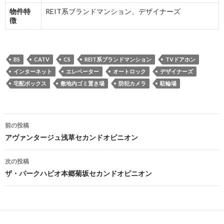
物件特
REIT系ブランドマンション、デザイナーズ
徴
BS
CATV
CS
REIT系ブランドマンション
TVドアホン
インターネット
エレベーター
オートロック
デザイナーズ
宅配ボックス
敷地内ゴミ置き場
防犯カメラ
駐輪場
投
前の投稿
稿
アヴァンタージュ浅草セカンドオピニオン
ナ
次の投稿
ビ
ザ・パークハビオ本郷菊坂セカンドオピニオン
ゲ
ー