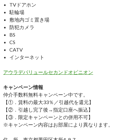
TVドアホン
駐輪場
敷地内ゴミ置き場
防犯カメラ
BS
CS
CATV
インターネット
アウラデパリュールセカンドオピニオン
キャンペーン情報
仲介手数料無料
キャンペーン中です。
【①．賃料の最大33％／引越代を還元】
【②．引越し完了後→指定口座へ振込】
【③．限定キャンペーンとの併用不可】
※キャンペーン内容はお部屋により異なります。
住 所 東京都墨田区本所4-9-7