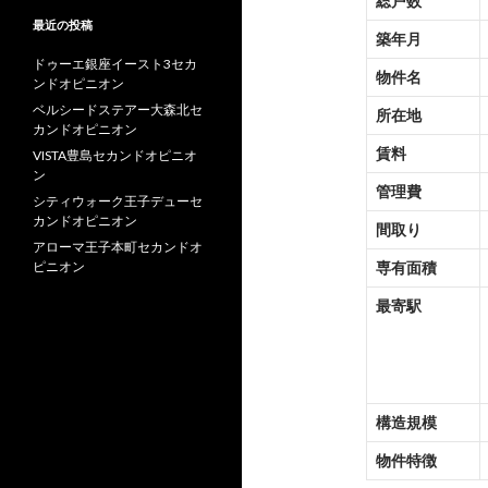
総戸数
最近の投稿
築年月
ドゥーエ銀座イースト3セカ
物件名
ンドオピニオン
ベルシードステアー大森北セ
所在地
カンドオピニオン
賃料
VISTA豊島セカンドオピニオ
ン
管理費
シティウォーク王子デューセ
カンドオピニオン
間取り
アローマ王子本町セカンドオ
ピニオン
専有面積
最寄駅
構造規模
物件特徴