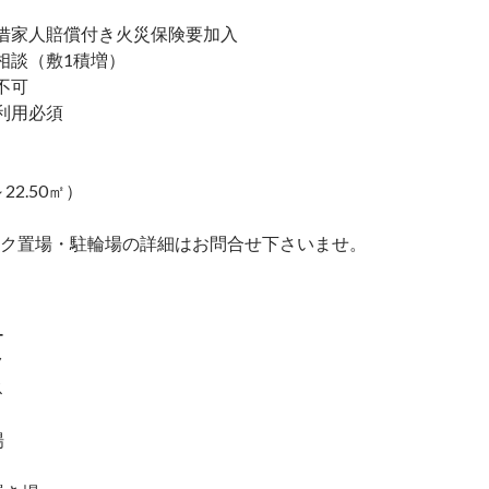
家人賠償付き火災保険要加入
談（敷1積増）
不可
利用必須
～22.50㎡）
ク置場・駐輪場の詳細はお問合せ下さいませ。
ー
ク
ス
場