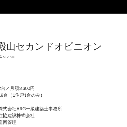
御殿山セカンドオピニオン
SEZIMO
―
台／月額3,300円
台（1住戸1台のみ）
式会社ARG一級建築士事務所
協建設株式会社
巡回管理