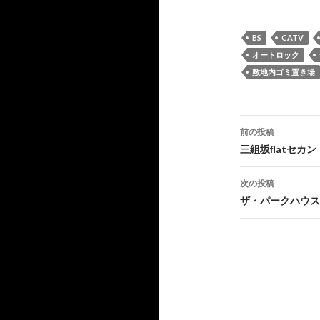
BS
CATV
オートロック
敷地内ゴミ置き場
投
前の投稿
稿
三組坂flatセカ
ナ
次の投稿
ビ
ザ・パークハウス
ゲ
ー
シ
ョ