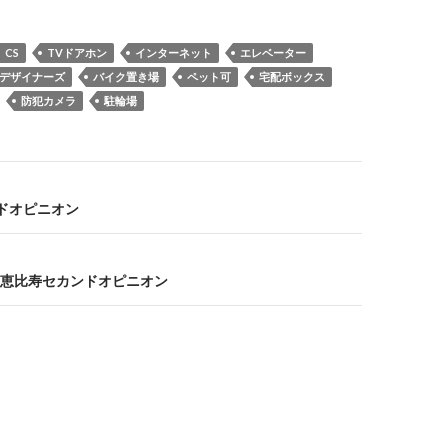
CS
TVドアホン
インターネット
エレベーター
デザイナーズ
バイク置き場
ペット可
宅配ボックス
防犯カメラ
駐輪場
ンドオピニオン
恵比寿セカンドオピニオン