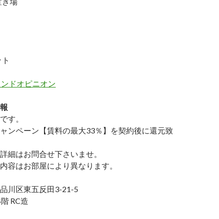
置き場
ット
カンドオピニオン
報
です。
ャンペーン【賃料の最大33％】を契約後に還元致
詳細はお問合せ下さいませ。
内容はお部屋により異なります。
川区東五反田3-21-5
階 RC造