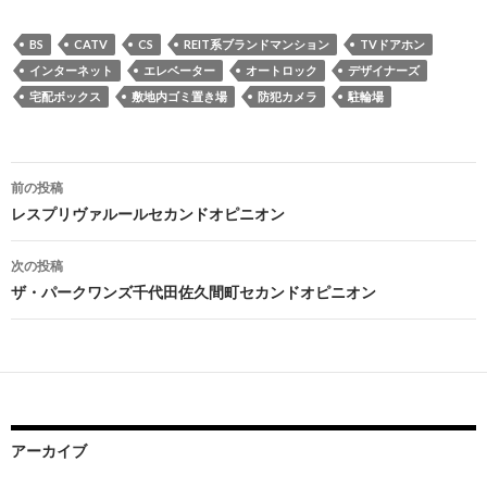
BS
CATV
CS
REIT系ブランドマンション
TVドアホン
インターネット
エレベーター
オートロック
デザイナーズ
宅配ボックス
敷地内ゴミ置き場
防犯カメラ
駐輪場
投
前の投稿
稿
レスプリヴァルールセカンドオピニオン
ナ
次の投稿
ビ
ザ・パークワンズ千代田佐久間町セカンドオピニオン
ゲ
ー
シ
ョ
アーカイブ
ン