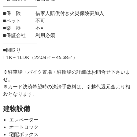
―――――――
■保 険 借家人賠償付き火災保険要加入
■ペット 不可
■楽 器 不可
■保証会社 利用必須
―――――――
■間取り
□1K～1LDK（22.08㎡～45.38㎡）
※駐車場・バイク置場・駐輪場の詳細はお問合せ下さいま
せ。
※カード決済希望時の決済手数料は、引越代還元金より相
殺となります。
建物設備
エレベーター
オートロック
宅配ボックス