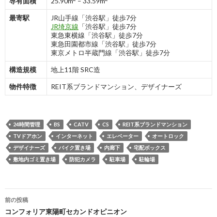
専有面積
25.90m
– 33.59m
最寄駅
JR山手線「渋谷駅」徒歩7分
JR埼京線
「渋谷駅」徒歩7分
東急東横線「渋谷駅」徒歩7分
東急田園都市線「渋谷駅」徒歩7分
東京メトロ半蔵門線「渋谷駅」徒歩7分
構造規模
地上11階 SRC造
物件特徴
REIT系ブランドマンション、デザイナーズ
24時間管理
BS
CATV
CS
REIT系ブランドマンション
TVドアホン
インターネット
エレベーター
オートロック
デザイナーズ
バイク置き場
内廊下
宅配ボックス
敷地内ゴミ置き場
防犯カメラ
駐車場
駐輪場
投
前の投稿
稿
コンフォリア東陽町セカンドオピニオン