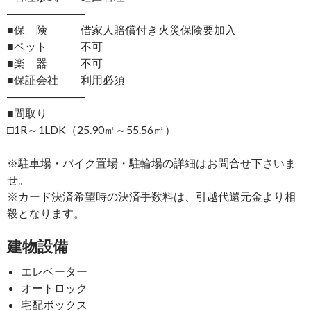
―――――――
■保 険 借家人賠償付き火災保険要加入
■ペット 不可
■楽 器 不可
■保証会社 利用必須
―――――――
■間取り
□1R～1LDK（25.90㎡～55.56㎡）
※駐車場・バイク置場・駐輪場の詳細はお問合せ下さいま
せ。
※カード決済希望時の決済手数料は、引越代還元金より相
殺となります。
建物設備
エレベーター
オートロック
宅配ボックス