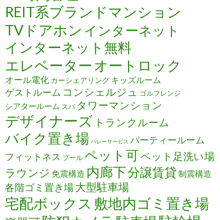
REIT系ブランドマンション
TVドアホン
インターネット
インターネット無料
エレベーター
オートロック
オール電化
キッズルーム
カーシェアリング
コンシェルジュ
ゲストルーム
ゴルフレンジ
タワーマンション
シアタールーム
スパ
デザイナーズ
トランクルーム
バイク置き場
パーティールーム
バレーサービス
ペット可
ペット足洗い場
フィットネス
プール
内廊下
分譲賃貸
ラウンジ
免震構造
制震構造
大型駐車場
各階ゴミ置き場
宅配ボックス
敷地内ゴミ置き場