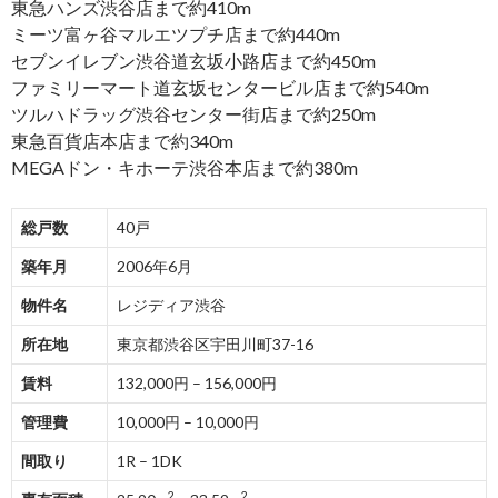
東急ハンズ渋谷店まで約410m
ミーツ富ヶ谷マルエツプチ店まで約440m
セブンイレブン渋谷道玄坂小路店まで約450m
ファミリーマート道玄坂センタービル店まで約540m
ツルハドラッグ渋谷センター街店まで約250m
東急百貨店本店まで約340m
MEGAドン・キホーテ渋谷本店まで約380m
総戸数
40戸
築年月
2006年6月
物件名
レジディア渋谷
所在地
東京都渋谷区宇田川町37-16
賃料
132,000円 – 156,000円
管理費
10,000円 – 10,000円
間取り
1R – 1DK
2
2