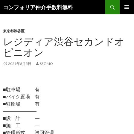
検
コンフォリア仲介手数料無料
索
コ
メインメ
ン
ニュー
テ
ン
東京都渋谷区
ツ
レジディア渋谷セカンドオ
へ
ピニオン
ス
キ
ッ
2021年6月5日
SEZIMO
プ
■駐車場 有
■バイク置場 有
■駐輪場 有
―――――――
■設 計 ―
■施 工 ―
■管理形式 巡回管理