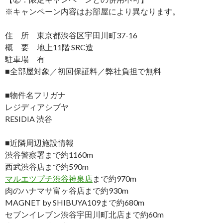
※キャンペーン内容はお部屋により異なります。
住 所 東京都渋谷区宇田川町37-16
概 要 地上11階 SRC造
駐車場 有
■全部屋対象／初回保証料／弊社負担で無料
■物件名フリガナ
レジディアシブヤ
RESIDIA 渋谷
■近隣周辺施設情報
渋谷警察署まで約1160m
西武渋谷店まで約590m
マルエツプチ渋谷神泉店
まで約970m
肉のハナマサ富ヶ谷店まで約930m
MAGNET by SHIBUYA109まで約680m
セブンイレブン渋谷宇田川町北店まで約60m