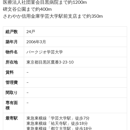
医療法人社団菫会目黒病院まで約1200m
碑文谷公園まで約400m
さわやか信用金庫学芸大学駅前支店まで約350m
総戸数
24戸
築年月
2006年3月
物件名
パークジオ学芸大学
所在地
東京都目黒区鷹番3-23-10
賃料
–
管理費
–
間取り
–
専有面
–
積
最寄駅
東急東横線「学芸大学駅」徒歩7分
東急東横線「祐天寺駅」徒歩18分
東急東横線「都立大学駅」徒歩18分