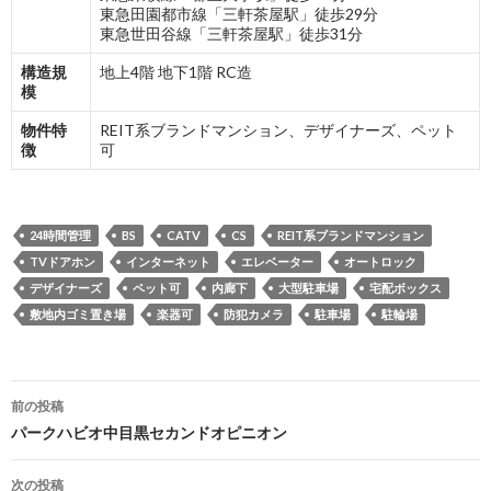
東急田園都市線「三軒茶屋駅」徒歩29分
東急世田谷線「三軒茶屋駅」徒歩31分
構造規
地上4階 地下1階 RC造
模
物件特
REIT系ブランドマンション、デザイナーズ、ペット
徴
可
24時間管理
BS
CATV
CS
REIT系ブランドマンション
TVドアホン
インターネット
エレベーター
オートロック
デザイナーズ
ペット可
内廊下
大型駐車場
宅配ボックス
敷地内ゴミ置き場
楽器可
防犯カメラ
駐車場
駐輪場
投
前の投稿
稿
パークハビオ中目黒セカンドオピニオン
ナ
次の投稿