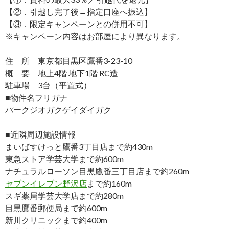
【②．引越し完了後→指定口座へ振込】
【③．限定キャンペーンとの併用不可】
※キャンペーン内容はお部屋により異なります。
住 所 東京都目黒区鷹番3-23-10
概 要 地上4階 地下1階 RC造
駐車場 3台（平置式）
■物件名フリガナ
パークジオガクゲイダイガク
■近隣周辺施設情報
まいばすけっと鷹番3丁目店まで約430m
東急ストア学芸大学まで約600m
ナチュラルローソン目黒鷹番三丁目店まで約260m
セブンイレブン野沢店
まで約160m
スギ薬局学芸大学店まで約280m
目黒鷹番郵便局まで約600m
新川クリニックまで約400m