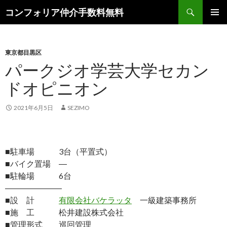
検
コンフォリア仲介手数料無料
索
コ
メインメ
ン
ニュー
テ
ン
東京都目黒区
ツ
パークジオ学芸大学セカン
へ
ドオピニオン
ス
キ
ッ
2021年6月5日
SEZIMO
プ
■駐車場 3台（平置式）
■バイク置場 ―
■駐輪場 6台
―――――――
■設 計
有限会社バケラッタ
一級建築事務所
■施 工 松井建設株式会社
■管理形式 巡回管理