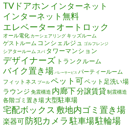
TVドアホン
インターネット
インターネット無料
エレベーター
オートロック
オール電化
キッズルーム
カーシェアリング
コンシェルジュ
ゲストルーム
ゴルフレンジ
タワーマンション
シアタールーム
スパ
デザイナーズ
トランクルーム
バイク置き場
パーティールーム
バレーサービス
ペット可
ペット足洗い場
フィットネス
プール
内廊下
分譲賃貸
ラウンジ
免震構造
制震構造
大型駐車場
各階ゴミ置き場
宅配ボックス
敷地内ゴミ置き場
防犯カメラ
駐輪場
駐車場
楽器可