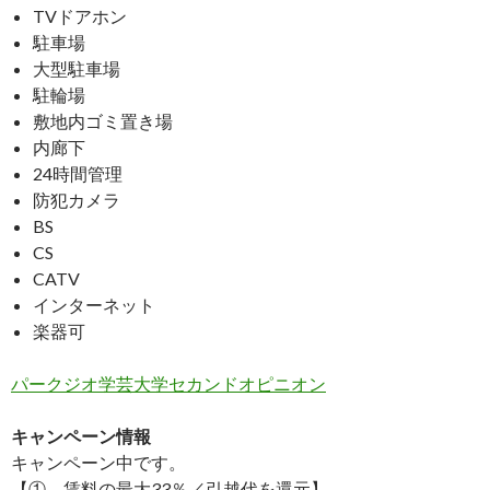
TVドアホン
駐車場
大型駐車場
駐輪場
敷地内ゴミ置き場
内廊下
24時間管理
防犯カメラ
BS
CS
CATV
インターネット
楽器可
パークジオ学芸大学セカンドオピニオン
キャンペーン情報
キャンペーン中です。
【①．賃料の最大33％／引越代を還元】