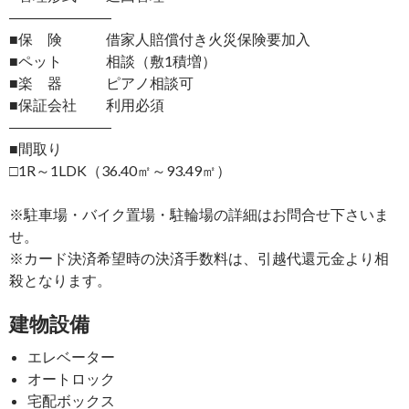
―――――――
■保 険 借家人賠償付き火災保険要加入
■ペット 相談（敷1積増）
■楽 器 ピアノ相談可
■保証会社 利用必須
―――――――
■間取り
□1R～1LDK（36.40㎡～93.49㎡）
※駐車場・バイク置場・駐輪場の詳細はお問合せ下さいま
せ。
※カード決済希望時の決済手数料は、引越代還元金より相
殺となります。
建物設備
エレベーター
オートロック
宅配ボックス